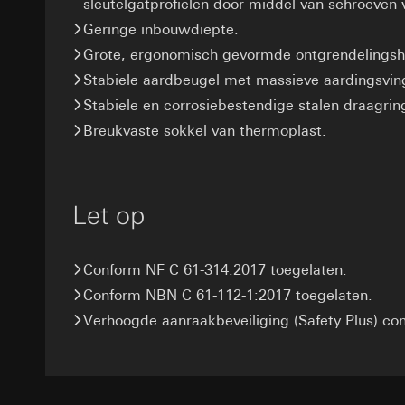
sleutelgatprofielen door middel van schroeven
Rechtsgrondslag en
Ontvanger:
Interne
Ontvanger:
Geringe inbouwdiepte.
Gebruik van de d
Overdracht aan der
Interne afdeling
Latere verwerkin
Grote, ergonomisch gevormde ontgrendelingsh
Levensduur van de 
Google Ireland L
Stabiele aardbeugel met massieve aardingsvin
Ontvanger:
Voor informatie
Interne afdeling
Stabiele en corrosiebestendige stalen draagrin
https://business.
Pinterest, Inc. (V
Breukvaste sokkel van thermoplast.
Overdracht aan der
Overdracht aan der
Derde land: VS
Derde land: VS
Passendheidsbesl
Passendheidsbesl
via contactgegev
Let op
via contactgegev
Levensduur van de 
Levensduur van de 
Vimeo
Conform NF C 61-314:2017 toegelaten.
LinkedIn Ins
Gegevensverwerkin
Conform NBN C 61-112-1:2017 toegelaten.
Gegevensverwerkin
Categorieën van p
Verhoogde aanraakbeveiliging (Safety Plus) c
voor het schakelen 
Website voor par
Categorieën van p
de website, mui
tijdstempel
Website voor zak
Rechtsgrondslag en
website, muisbew
Gebruik van de d