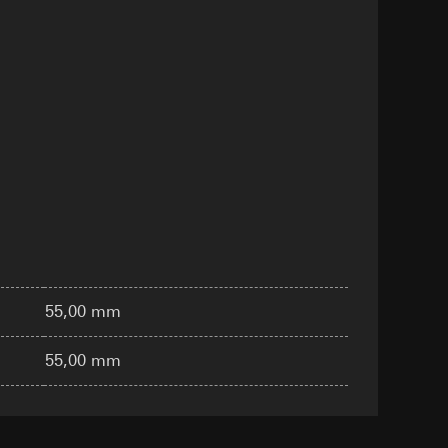
n taken
opie aan te vragen
opie aan te vragen
55,00 mm
deze informatie
)
55,00 mm
ebsitebezoeker op
errer-URL en
sitebezoeker op de
reffende website,