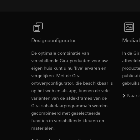
Ontvanger:
Ontvanger:
Interne afdeling
Interne afdeling
Google Ireland L
Hotjar Ltd.
Voor informatie
https://business.
Overdracht aan der
Levensduur van de 
Overdracht aan der
Designconfigurator
Mediad
Derde land: VS
YouTube
Passendheidsbesl
De optimale combinatie van
In de Gi
Wandcontact
via contactgegev
verschillende Gira-producten voor uw
afbeeldi
Gegevensverwerkin
oriëntatiever
eigen huis kunt u nu ‘live’ ervaren en
Levensduur van de 
producte
Categorieën van p
vergelijken. Met de Gira-
publicat
Rechtsgrondslag en
TikTok Pixel
ontwerpconfigurator, die beschikbaar is
Gebruik van de d
gebruik
Bedieningsvoorschr
Latere verwerkin
op het web en als app, kunnen de vele
Gegevensverwerkin
Naar 
varianten van de afdekframes van de
Ontvanger:
Evaluatie van h
Gira-schakelaarprogramma's worden
Google Ireland L
Door tracking v
gecombineerd met geselecteerde
worden gedigita
Voor informatie
abonnees/website
https://business.
functies in verschillende kleuren en
extra oplettendh
materialen.
Overdracht aan der
worden verhoogd
Socket outle
Derde land: VS