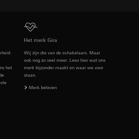
Download
Het merk Gira
opie aan te vragen
kheid
Wij zijn die van de schakelaars. Maar
ook nog zo veel meer. Lees hier wat ons
Artikelnr. 4170 ..

ens het
merk bijzonder maakt en waar we voor
4489 ..
 de
staan.
PDF
, 456.88 KB
este
Merk beleven
koopprocessen
Download
verstrekt. Door
redenheid bovendien
Artikelnr. 4485 005
