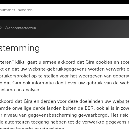
Wandcontactdozen
estemming
pteren” klikt, gaat u ermee akkoord dat
Gira
cookies
en soor
ikt en dat uw
website-gebruiksgegevens
worden verwerkt o
ruikersprofiel
op te stellen voor het weergeven van
gepers
ee dat
Gira
ook informatie deelt over uw gebruik van de web
reclame en analyse.
kkoord dat
Gira
en
derden
voor deze doeleinden uw
websit
amde onveilige
derde landen
buiten de EER, ook al is in zo
ar niveau van gegevensbescherming gewaarborgd. Het risic
e autoriteiten toegang hebben tot de
verwerkte
gegevens e
orden beperkt of uitgesloten.