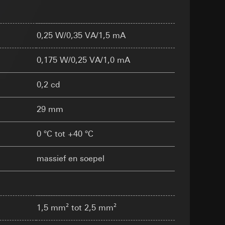
smeting
m en tijd van het
0,25 W/0,35 VA/1,5 mA
pparaat
0,175 W/0,25 VA/1,0 mA
n taken
0,2 cd
29 mm
opie aan te vragen
0 °C tot +40 °C
opie aan te vragen
tie en services
massief en soepel
smeting
1,5 mm² tot 2,5 mm²
m en tijd van het