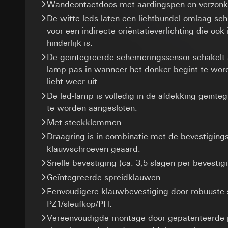
Gegevensverwerkin
Wandcontactdoos met aardingspen en verzonke
Gebruik van de d
Levensduur van de 
Categorieën van p
Latere verwerkin
De witte leds laten een lichtbundel omlaag sch
bezoek, apparaatinf
voor een indirecte oriëntatieverlichting die ook
XSRF-token
Ontvanger:
Rechtsgrondslag en
hinderlijk is.
Interne afdeling
Gebruik van de d
Gegevensverwerkin
Google Ireland L
De geïntegreerde schemeringssensor schakelt 
Latere verwerkin
Categorieën van p
Voor informatie
lamp pas in wanneer het donker begint te wor
Rechtsgrondslag en
Ontvanger:
https://business.
licht weer uit.
Ontvanger:
Interne
Interne afdeling
Overdracht aan der
De led-lamp is volledig in de afdekking geïnteg
Overdracht aan der
Meta Platforms I
Derde land: VS
Levensduur van de 
te worden aangesloten.
Overdracht aan der
Passendheidsbesl
Met steekklemmen.
Derde land: VS
via contactgegev
GIRA_zg
Passendheidsbesl
Draagring is in combinatie met de bevestigin
Levensduur van de 
via contactgegev
Gegevensverwerkin
klauwschroeven geaard.
weer te geven
Levensduur van de 
Snelle bevestiging (ca. 3,5 slagen per bevestig
Google Tag 
Categorieën van p
Geïntegreerde spreidklauwen.
(opdrachtgever/eind
Gegevensverwerkin
Pinterest Ta
Rechtsgrondslag en
Eenvoudigere klauwbevestiging door robuuste
Categorieën van p
Gegevensverwerkin
Gebruik van de d
PZ1/sleufkop/PH.
Rechtsgrondslag en
Categorieën van p
Art. 6 lid 1 f) AV
Gebruik van de d
Vereenvoudigde montage door gepatenteerde p
bezoek, apparaatinf
Behartigde gere
Latere verwerkin