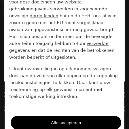
voor deze doeleinden uw
website-
gebruiksgegevens
verwerken in zogenaamde
onveilige
derde landen
buiten de EER, ook al is in
zoverre geen met het EU-recht vergelijkbaar
niveau van gegevensbescherming gewaarborgd.
Het risico bestaat onder meer dat de bevoegde
autoriteiten toegang hebben tot de
verwerkte
gegevens en dat de rechten van de betrokkenen
worden beperkt of uitgesloten.
U kunt uw instellingen op elk moment wijzigen
door aan de voet van elke pagina op de koppeling
'cookie-instellingen' te klikken. Daar kunt u uw
toestemming op elk gewenst moment met
Naar de mediadatabase
toekomstige werking intrekken.
Artikelen verglijken
Essentieel
Alle cookies die wij nodig hebben om de
pagina te kunnen weergeven.