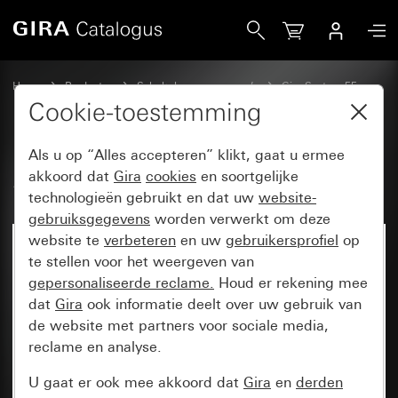
Gira System 55
Home
Producten
Schakelaarprogramma’s
Gira System 55
Wandcontactdozen
Cookie-toestemming
Als u op “Alles accepteren” klikt, gaat u ermee
System 55
akkoord dat
Gira
cookies
en soortgelijke
technologieën gebruikt en dat uw
website-
gebruiksgegevens
worden verwerkt om deze
website te
verbeteren
en uw
gebruikersprofiel
op
te stellen voor het weergeven van
gepersonaliseerde reclame.
Houd er rekening mee
dat
Gira
ook informatie deelt over uw gebruik van
de website met partners voor sociale media,
reclame en analyse.
U gaat er ook mee akkoord dat
Gira
en
derden