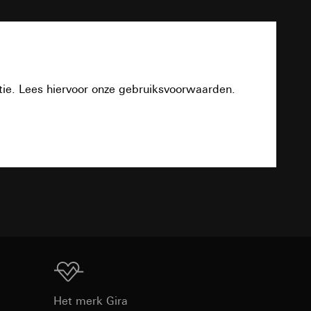
smeting
PDF
m en tijd van het
pparaat
tie. Lees hiervoor onze gebruiksvoorwaarden.
n taken
Download
opie aan te vragen
TXT
opie aan te vragen
tie en services
smeting
Download
m en tijd van het
Het merk Gira