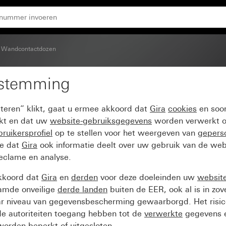
rde 16 A 250 V~ verticaal met interne montageplaat Unive
Wandcontactdozen
estemming
kelaar/wandcontactdoos
pteren” klikt, gaat u ermee akkoord dat
Gira
cookies
en soor
l met interne montagepl
ikt en dat uw
website-gebruiksgegevens
worden verwerkt o
ruikersprofiel
op te stellen voor het weergeven van
gepers
ee dat
Gira
ook informatie deelt over uw gebruik van de web
reclame en analyse.
kkoord dat
Gira
en
derden
voor deze doeleinden uw
websit
amde onveilige
derde landen
buiten de EER, ook al is in zo
ar niveau van gegevensbescherming gewaarborgd. Het risic
e autoriteiten toegang hebben tot de
verwerkte
gegevens e
orden beperkt of uitgesloten.