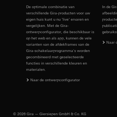
Rechtsgrondslag en
Ontvanger:
Interne
De optimale combinatie van
In de Gi
Ontvanger:
Gebruik van de d
Combination
Overdracht aan der
verschillende Gira-producten voor uw
afbeeldi
Interne afdeling
Latere verwerkin
16A 250 V~
Levensduur van de 
eigen huis kunt u nu ‘live’ ervaren en
producte
Google Ireland L
Ontvanger:
vergelijken. Met de Gira-
Voor informatie
publicat
Interne afdeling
https://business.
ontwerpconfigurator, die beschikbaar is
gebruik
EC Declaration of
Pinterest, Inc. (V
op het web en als app, kunnen de vele
Overdracht aan der
Naar 
Overdracht aan der
varianten van de afdekframes van de
Derde land: VS
Derde land: VS
Gira-schakelaarprogramma's worden
Passendheidsbesl
Passendheidsbesl
via contactgegev
gecombineerd met geselecteerde
via contactgegev
functies in verschillende kleuren en
Levensduur van de 
Levensduur van de 
materialen.
Vimeo
LinkedIn Ins
Naar de ontwerpconfigurator
Gegevensverwerkin
Gegevensverwerkin
Categorieën van p
voor het schakelen 
Website voor par
Categorieën van p
de website, mui
tijdstempel
Website voor zak
Rechtsgrondslag en
website, muisbew
© 2026 Gira — Giersiepen GmbH & Co. KG
Gebruik van de d