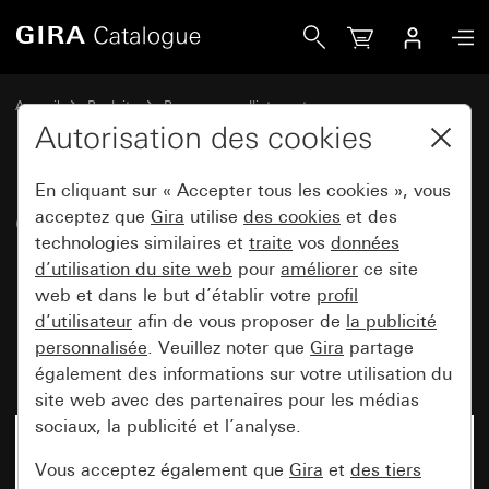
Gira Combinaison interrupteur à bascule / prise SCHUKO 16
Accueil
Produits
Programmes d'interrupteurs
Montage apparent Gira
Prises
Autorisation des cookies
En cliquant sur « Accepter tous les cookies », vous
Combinaison interrupteur à
acceptez que
Gira
utilise
des cookies
et des
technologies similaires et
traite
vos
données
bascule / prise SCHUKO
d’utilisation du site web
pour
améliorer
ce site
16 A 250 V~ verticale avec
web et dans le but d’établir votre
profil
plaque de montage Interrupteur
d’utilisateur
afin de vous proposer de
la publicité
personnalisée
. Veuillez noter que
Gira
partage
inverseur universel
également des informations sur votre utilisation du
site web avec des partenaires pour les médias
sociaux, la publicité et l’analyse.
Vous acceptez également que
Gira
et
des tiers