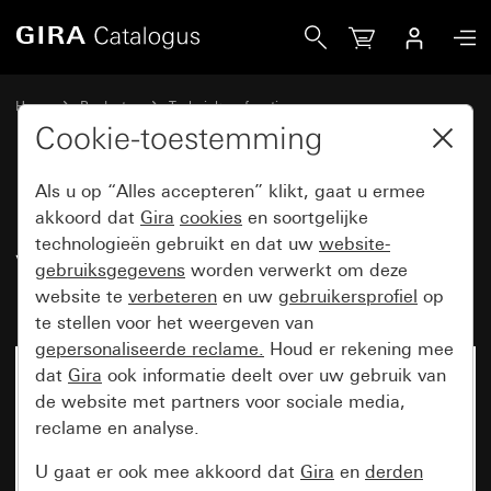
Gira Basiselement wipdrukcontact 4-voudig 10 A 250 V~ m
Home
Producten
Techniek en functies
Inbouwbasiselementen, toebehoren
Wipdrukcontact
Cookie-toestemming
Als u op “Alles accepteren” klikt, gaat u ermee
Basiselement wipdrukcontact 4-
akkoord dat
Gira
cookies
en soortgelijke
technologieën gebruikt en dat uw
website-
voudig 10 A 250 V~
gebruiksgegevens
worden verwerkt om deze
maakcontakt 1-polig
website te
verbeteren
en uw
gebruikersprofiel
op
te stellen voor het weergeven van
gepersonaliseerde reclame.
Houd er rekening mee
dat
Gira
ook informatie deelt over uw gebruik van
de website met partners voor sociale media,
reclame en analyse.
U gaat er ook mee akkoord dat
Gira
en
derden