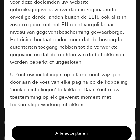
voor deze doeleinden uw
website-
gebruiksgegevens
verwerken in zogenaamde
onveilige
derde landen
buiten de EER, ook al is in
zoverre geen met het EU-recht vergelijkbaar
niveau van gegevensbescherming gewaarborgd.
Het risico bestaat onder meer dat de bevoegde
autoriteiten toegang hebben tot de
verwerkte
gegevens en dat de rechten van de betrokkenen
worden beperkt of uitgesloten.
U kunt uw instellingen op elk moment wijzigen
door aan de voet van elke pagina op de koppeling
'cookie-instellingen' te klikken. Daar kunt u uw
toestemming op elk gewenst moment met
toekomstige werking intrekken.
Essentieel
Naar de mediadatabase
Alle cookies die wij nodig hebben om de
Artikelen verglijken
pagina te kunnen weergeven.