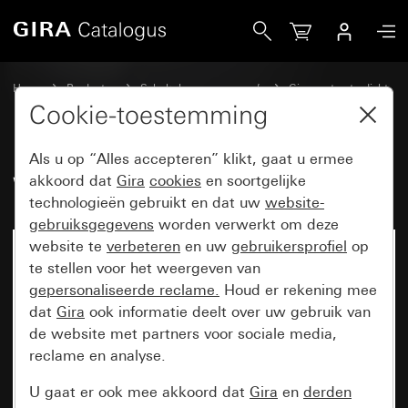
Gira Wip met symbool Deur
Home
Producten
Schakelaarprogramma’s
Gira spatwaterdicht
Spatwaterdicht inbouw IP44 Gira TX_44
Cookie-toestemming
Als u op “Alles accepteren” klikt, gaat u ermee
Wip met symbool Deur
akkoord dat
Gira
cookies
en soortgelijke
technologieën gebruikt en dat uw
website-
gebruiksgegevens
worden verwerkt om deze
website te
verbeteren
en uw
gebruikersprofiel
op
te stellen voor het weergeven van
gepersonaliseerde reclame.
Houd er rekening mee
dat
Gira
ook informatie deelt over uw gebruik van
de website met partners voor sociale media,
reclame en analyse.
U gaat er ook mee akkoord dat
Gira
en
derden