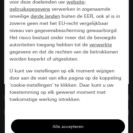
voor deze doeleinden uw
website-
gebruiksgegevens
verwerken in zogenaamde
onveilige
derde landen
buiten de EER, ook al is in
zoverre geen met het EU-recht vergelijkbaar
niveau van gegevensbescherming gewaarborgd.
Het risico bestaat onder meer dat de bevoegde
autoriteiten toegang hebben tot de
verwerkte
gegevens en dat de rechten van de betrokkenen
worden beperkt of uitgesloten.
U kunt uw instellingen op elk moment wijzigen
door aan de voet van elke pagina op de koppeling
'cookie-instellingen' te klikken. Daar kunt u uw
toestemming op elk gewenst moment met
Naar de mediadatabase
toekomstige werking intrekken.
Artikelen verglijken
Essentieel
Alle cookies die wij nodig hebben om de
pagina te kunnen weergeven.