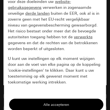
voor deze doeleinden uw
website-
gebruiksgegevens
verwerken in zogenaamde
onveilige
derde landen
buiten de EER, ook al is in
zoverre geen met het EU-recht vergelijkbaar
niveau van gegevensbescherming gewaarborgd.
Het risico bestaat onder meer dat de bevoegde
autoriteiten toegang hebben tot de
verwerkte
gegevens en dat de rechten van de betrokkenen
worden beperkt of uitgesloten.
U kunt uw instellingen op elk moment wijzigen
door aan de voet van elke pagina op de koppeling
'cookie-instellingen' te klikken. Daar kunt u uw
toestemming op elk gewenst moment met
toekomstige werking intrekken.
Essentieel
Naar de mediadatabase
Alle cookies die wij nodig hebben om de
Artikelen verglijken
pagina te kunnen weergeven.