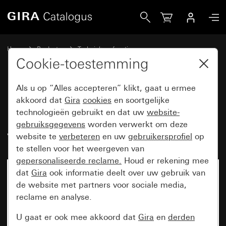
Gira Basiselement wipschakelaar 10 AX 250 V~ universele u
Home
Producten
Techniek en functies
Inbouwbasiselementen, toebehoren
Wipschakelaar
Cookie-toestemming
Als u op “Alles accepteren” klikt, gaat u ermee
Basiselement wipschakelaar
akkoord dat
Gira
cookies
en soortgelijke
technologieën gebruikt en dat uw
website-
10 AX 250 V~ universele uit-
gebruiksgegevens
worden verwerkt om deze
wisselschakelaar
website te
verbeteren
en uw
gebruikersprofiel
op
te stellen voor het weergeven van
gepersonaliseerde reclame.
Houd er rekening mee
dat
Gira
ook informatie deelt over uw gebruik van
de website met partners voor sociale media,
reclame en analyse.
U gaat er ook mee akkoord dat
Gira
en
derden