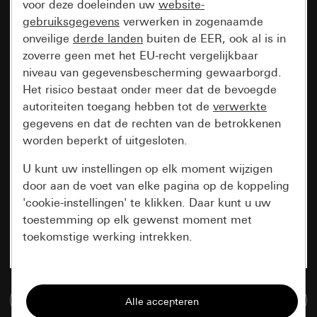
voor deze doeleinden uw
website-
gebruiksgegevens
verwerken in zogenaamde
onveilige
derde landen
buiten de EER, ook al is in
zoverre geen met het EU-recht vergelijkbaar
niveau van gegevensbescherming gewaarborgd.
Het risico bestaat onder meer dat de bevoegde
autoriteiten toegang hebben tot de
verwerkte
gegevens en dat de rechten van de betrokkenen
worden beperkt of uitgesloten.
U kunt uw instellingen op elk moment wijzigen
door aan de voet van elke pagina op de koppeling
'cookie-instellingen' te klikken. Daar kunt u uw
toestemming op elk gewenst moment met
toekomstige werking intrekken.
Essentieel
Naar de mediadatabase
Alle cookies die wij nodig hebben om de
pagina te kunnen weergeven.