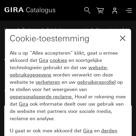
Gira Wipschakelaar 10 AX 250 V~ met tekstkader (onderstu
Home
Producten
Schakelaarprogramma’s
Gira spatwaterdicht
Gira spatwaterdicht opbouw IP66
Cookie-toestemming
Als u op “Alles accepteren” klikt, gaat u ermee
Wipschakelaar 10 AX 250 V~
akkoord dat
Gira
cookies
en soortgelijke
technologieën gebruikt en dat uw
website-
met tekstkader (onderstuk en
gebruiksgegevens
worden verwerkt om deze
bovenstuk) Universele uit-
website te
verbeteren
en uw
gebruikersprofiel
op
wisselschakelaar
te stellen voor het weergeven van
gepersonaliseerde reclame.
Houd er rekening mee
dat
Gira
ook informatie deelt over uw gebruik van
de website met partners voor sociale media,
reclame en analyse.
U gaat er ook mee akkoord dat
Gira
en
derden