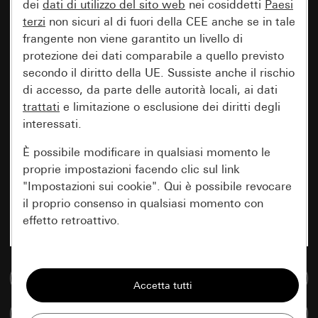
dei
dati di utilizzo del sito web
nei cosiddetti
Paesi
terzi
non sicuri al di fuori della CEE anche se in tale
frangente non viene garantito un livello di
protezione dei dati comparabile a quello previsto
secondo il diritto della UE. Sussiste anche il rischio
di accesso, da parte delle autorità locali, ai dati
trattati
e limitazione o esclusione dei diritti degli
interessati.
È possibile modificare in qualsiasi momento le
proprie impostazioni facendo clic sul link
"Impostazioni sui cookie". Qui è possibile revocare
il proprio consenso in qualsiasi momento con
effetto retroattivo.
Essenziali
Vai alla banca dati multimediale
Tutti i cookie necessari per poter mostrare la
pagina.
Confronta articoli