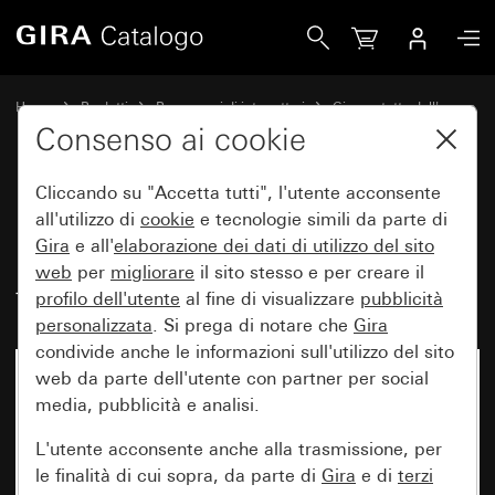
Gira Interruttore a bilanciere 10 AX 250 V~ con campo per 
Home
Prodotti
Programmi di interruttori
Gira protetto dall'acqua
Protezione dall'acqua sopra intonaco IP66 Gira
Consenso ai cookie
Cliccando su "Accetta tutti", l'utente acconsente
Interruttore a bilanciere
all'utilizzo di
cookie
e tecnologie simili da parte di
Gira
e all'
elaborazione dei
dati di utilizzo del sito
10 AX 250 V~ con campo per
web
per
migliorare
il sito stesso e per creare il
targhetta Deviatore universale
profilo dell'utente
al fine di visualizzare
pubblicità
personalizzata
. Si prega di notare che
Gira
condivide anche le informazioni sull'utilizzo del sito
web da parte dell'utente con partner per social
media, pubblicità e analisi.
L'utente acconsente anche alla trasmissione, per
le finalità di cui sopra, da parte di
Gira
e di
terzi