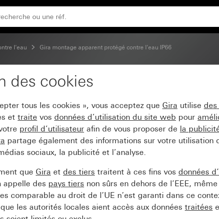
nscription Interrupteur inverseur universel
ontre l'eau
Gira montage apparent protégé contre l'eau IP66
on des cookies
le 10 AX 250 V~ avec zo
cepter tous les cookies », vous acceptez que
Gira
utilise
des
r universel
es et
traite
vos
données d’utilisation du site web
pour
améli
 votre
profil d’utilisateur
afin de vous proposer de
la publici
ra
partage également des informations sur votre utilisation
médias sociaux, la publicité et l’analyse.
ement que
Gira
et
des tiers
traitent à ces fins vos
données d’u
n appelle des
pays tiers
non sûrs en dehors de l’EEE, même 
s comparable au droit de l’UE n’est garanti dans ce context
que les autorités locales aient accès aux données
traitées
e
 soient limités ou exclus.