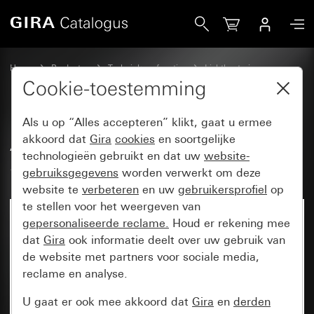
Gira Aanwezigheidsmelder Mini Standard voor KNX
Home
Producten
Techniek en functies
Lichtbesturing
Aanwezigheidsmelder Mini voor KNX
Cookie-toestemming
Als u op “Alles accepteren” klikt, gaat u ermee
Aanwezigheidsmelder Mini
akkoord dat
Gira
cookies
en soortgelijke
technologieën gebruikt en dat uw
website-
Standard voor KNX
gebruiksgegevens
worden verwerkt om deze
website te
verbeteren
en uw
gebruikersprofiel
op
te stellen voor het weergeven van
gepersonaliseerde reclame.
Houd er rekening mee
dat
Gira
ook informatie deelt over uw gebruik van
de website met partners voor sociale media,
reclame en analyse.
U gaat er ook mee akkoord dat
Gira
en
derden