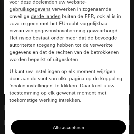
voor deze doeleinden uw
website-
gebruiksgegevens
verwerken in zogenaamde
onveilige
derde landen
buiten de EER, ook al is in
zoverre geen met het EU-recht vergelijkbaar
niveau van gegevensbescherming gewaarborgd.
Het risico bestaat onder meer dat de bevoegde
autoriteiten toegang hebben tot de
verwerkte
gegevens en dat de rechten van de betrokkenen
worden beperkt of uitgesloten.
U kunt uw instellingen op elk moment wijzigen
door aan de voet van elke pagina op de koppeling
'cookie-instellingen' te klikken. Daar kunt u uw
toestemming op elk gewenst moment met
toekomstige werking intrekken.
Naar de mediadatabase
Essentieel
Artikelen verglijken
Alle cookies die wij nodig hebben om de
pagina te kunnen weergeven.