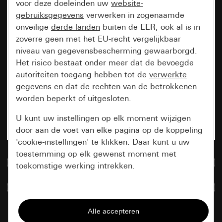
voor deze doeleinden uw
website-
gebruiksgegevens
verwerken in zogenaamde
onveilige
derde landen
buiten de EER, ook al is in
zoverre geen met het EU-recht vergelijkbaar
niveau van gegevensbescherming gewaarborgd.
Het risico bestaat onder meer dat de bevoegde
autoriteiten toegang hebben tot de
verwerkte
gegevens en dat de rechten van de betrokkenen
worden beperkt of uitgesloten.
U kunt uw instellingen op elk moment wijzigen
door aan de voet van elke pagina op de koppeling
'cookie-instellingen' te klikken. Daar kunt u uw
toestemming op elk gewenst moment met
Naar de mediadatabase
toekomstige werking intrekken.
Artikelen verglijken
Essentieel
Alle cookies die wij nodig hebben om de
pagina te kunnen weergeven.