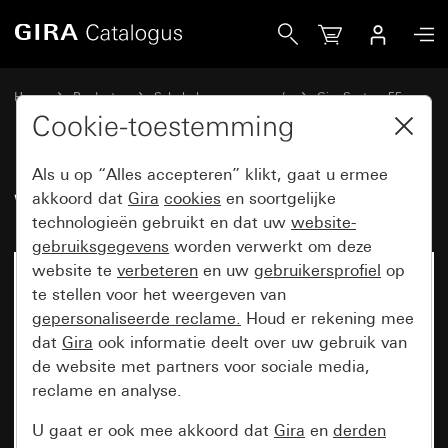
Gira Wippenset 1-voudig System 55
Home
Producten
Schakelaarprogramma’s
Gira System 55
Wippensets voor bussystemen
Cookie-toestemming
Als u op “Alles accepteren” klikt, gaat u ermee
Wippenset 1-voudig System 55
akkoord dat
Gira
cookies
en soortgelijke
technologieën gebruikt en dat uw
website-
gebruiksgegevens
worden verwerkt om deze
website te
verbeteren
en uw
gebruikersprofiel
op
te stellen voor het weergeven van
gepersonaliseerde reclame.
Houd er rekening mee
dat
Gira
ook informatie deelt over uw gebruik van
de website met partners voor sociale media,
reclame en analyse.
U gaat er ook mee akkoord dat
Gira
en
derden