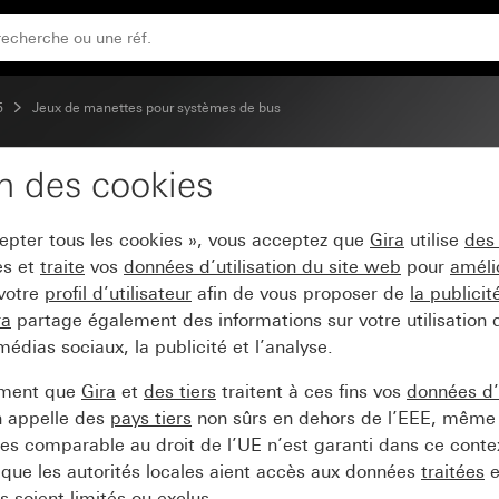
5
Jeux de manettes pour systèmes de bus
on des cookies
System 55
cepter tous les cookies », vous acceptez que
Gira
utilise
des
es et
traite
vos
données d’utilisation du site web
pour
améli
 votre
profil d’utilisateur
afin de vous proposer de
la publici
ra
partage également des informations sur votre utilisation
médias sociaux, la publicité et l’analyse.
ement que
Gira
et
des tiers
traitent à ces fins vos
données d’u
n appelle des
pays tiers
non sûrs en dehors de l’EEE, même 
s comparable au droit de l’UE n’est garanti dans ce context
que les autorités locales aient accès aux données
traitées
e
 soient limités ou exclus.