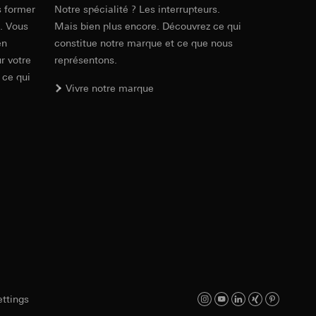
ur le site web
 adresse IP, URL de
s former
Notre spécialité ? Les interrupteurs.
PDF
, 95.9 KB
e. Vous
Mais bien plus encore. Découvrez ce qui
en
constitue notre marque et ce que nous
r votre
représentons.
int a du RGPD
int a du RGPD
 ce qui
Vivre notre marque
Téléchargement
 à demander au
l à des pays tiers.
a du RGPD
tiers par LinkedIn,
al/privacy-policy
ermique de pages
ous voyons où ils
 succès des
sur des sites web,
s-formes
ttings
, site web visité,