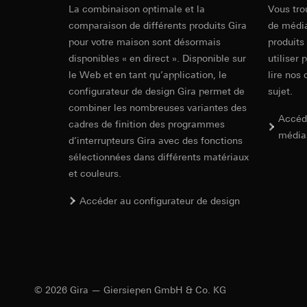
Wippenset
souris effectués 
La combinaison optimale et la
Catégories de donn
Vous tro
concerné, adress
référence et horod
comparaison de différents produits Gira
de média
Base juridique et, l
Base juridique et, l
pour votre maison sont désormais
produits
Montageanleitung
Utilisation du se
Utilisation du se
disponibles « en direct ». Disponible sur
utiliser 
Traitement ultér
Traitement ultér
le Web et en tant qu’application, le
lire nos 
Destinataire:
Vimeo
Destinataire:
configurateur de design Gira permet de
sujet.
Transfert vers un pa
Services interne
combiner les nombreuses variantes des
Accéd
Pays tiers : USA
LinkedIn Irelan
cadres de finition des programmes
média
Décision d’adéqu
d’interrupteurs Gira avec des fonctions
Transfert vers un pa
contact du point
En ce qui concerne 
sélectionnées dans différents matériaux
nous vous renvoyons
Durée de vie du coo
et couleurs.
Durée de vie du coo
Hotjar
Accéder au configurateur de design
Google Ads (
Finalités du traite
sélectionnées. Cela
Finalités du traite
cliquent, comment il
campagnes. Google A
des plates-formes d
Catégories de donn
numériques, et pour
Base juridique et, l
© 2026 Gira — Giersiepen GmbH & Co. KG
Catégories de donn
Utilisation du se