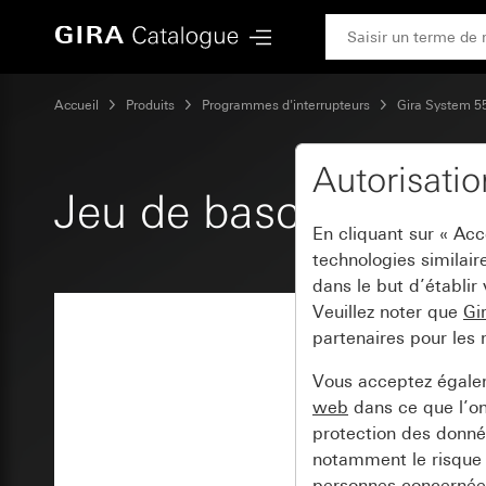
Gira Jeu de bascules 1x System 55
Accueil
Produits
Programmes d'interrupteurs
Gira System 5
Autorisati
Jeu de bascules 1x 
En cliquant sur « Ac
technologies similair
dans le but d’établir
Veuillez noter que
Gi
partenaires pour les 
Vous acceptez égal
web
dans ce que l’o
protection des donnée
notamment le risque 
personnes concernées