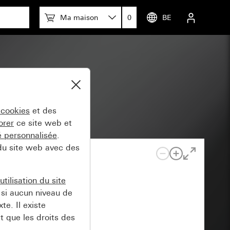
Ma maison
0
BE
 cookies
et des
orer
ce site web et
té personnalisée
.
 du site web avec des
tilisation du site
si aucun niveau de
e. Il existe
t que les droits des