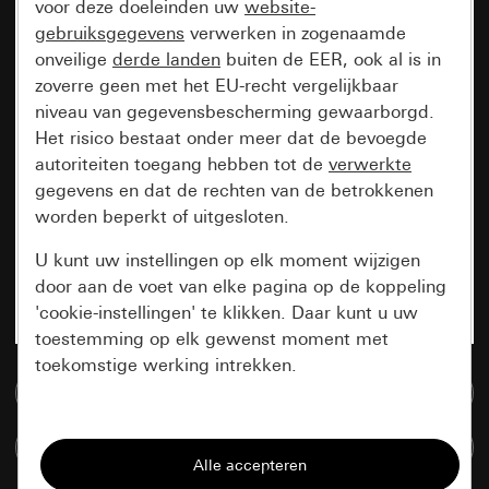
voor deze doeleinden uw
website-
gebruiksgegevens
verwerken in zogenaamde
onveilige
derde landen
buiten de EER, ook al is in
zoverre geen met het EU-recht vergelijkbaar
niveau van gegevensbescherming gewaarborgd.
Het risico bestaat onder meer dat de bevoegde
autoriteiten toegang hebben tot de
verwerkte
gegevens en dat de rechten van de betrokkenen
worden beperkt of uitgesloten.
U kunt uw instellingen op elk moment wijzigen
door aan de voet van elke pagina op de koppeling
'cookie-instellingen' te klikken. Daar kunt u uw
toestemming op elk gewenst moment met
toekomstige werking intrekken.
Naar de mediadatabase
Essentieel
Artikelen verglijken
Alle cookies die wij nodig hebben om de
pagina te kunnen weergeven.