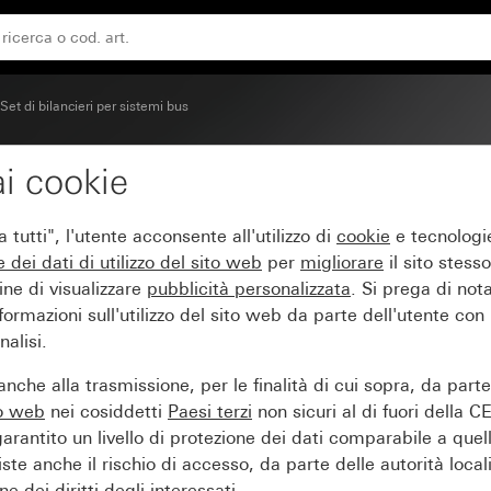
arghetta System 55
Set di bilancieri per sistemi bus
i cookie
oduli Plus (2+3) con ca
tutti", l'utente acconsente all'utilizzo di
cookie
e tecnologie
e dei
dati di utilizzo del sito web
per
migliorare
il sito stesso
ine di visualizzare
pubblicità personalizzata
. Si prega di no
ormazioni sull'utilizzo del sito web da parte dell'utente con
alisi.
nche alla trasmissione, per le finalità di cui sopra, da part
to web
nei cosiddetti
Paesi terzi
non sicuri al di fuori della C
arantito un livello di protezione dei dati comparabile a quel
iste anche il rischio di accesso, da parte delle autorità locali
e dei diritti degli interessati.