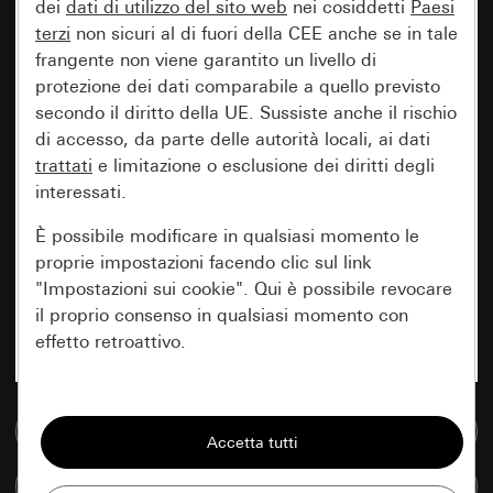
dei
dati di utilizzo del sito web
nei cosiddetti
Paesi
terzi
non sicuri al di fuori della CEE anche se in tale
frangente non viene garantito un livello di
protezione dei dati comparabile a quello previsto
secondo il diritto della UE. Sussiste anche il rischio
di accesso, da parte delle autorità locali, ai dati
trattati
e limitazione o esclusione dei diritti degli
interessati.
È possibile modificare in qualsiasi momento le
proprie impostazioni facendo clic sul link
"Impostazioni sui cookie". Qui è possibile revocare
il proprio consenso in qualsiasi momento con
effetto retroattivo.
Essenziali
Vai alla banca dati multimediale
Tutti i cookie necessari per poter mostrare la
pagina.
Confronta articoli