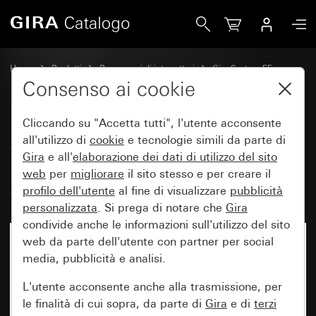
Gira Set di bilancieri 5 moduli Plus (2+3) con campo per t
Home
Prodotti
Programmi di interruttori
Gira System 55
Set di bilancieri per sistemi bus
Consenso ai cookie
Cliccando su "Accetta tutti", l'utente acconsente
Set di bilancieri 5 moduli Plus
all'utilizzo di
cookie
e tecnologie simili da parte di
Gira
e all'
elaborazione dei
dati di utilizzo del sito
(2+3) con campo per targhetta
web
per
migliorare
il sito stesso e per creare il
System 55
profilo dell'utente
al fine di visualizzare
pubblicità
personalizzata
. Si prega di notare che
Gira
condivide anche le informazioni sull'utilizzo del sito
web da parte dell'utente con partner per social
media, pubblicità e analisi.
L'utente acconsente anche alla trasmissione, per
le finalità di cui sopra, da parte di
Gira
e di
terzi