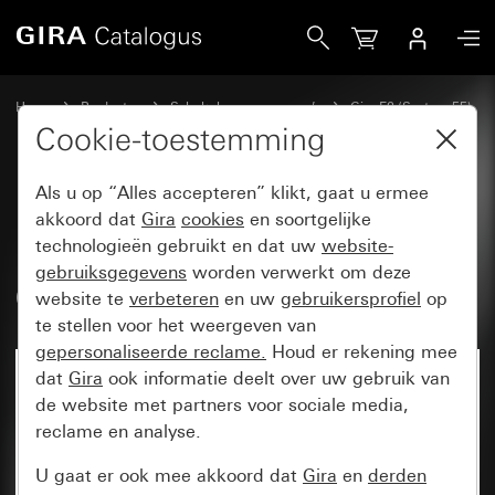
Gira Profiel 55 voor verticale en horizontale montage 5-vo
Home
Producten
Schakelaarprogramma’s
Gira E2 (System 55)
Installatie met Profiel 55
Cookie-toestemming
Als u op “Alles accepteren” klikt, gaat u ermee
Profiel 55 voor verticale en
akkoord dat
Gira
cookies
en soortgelijke
technologieën gebruikt en dat uw
website-
horizontale montage 5-voudig
gebruiksgegevens
worden verwerkt om deze
600 mm
website te
verbeteren
en uw
gebruikersprofiel
op
te stellen voor het weergeven van
gepersonaliseerde reclame.
Houd er rekening mee
dat
Gira
ook informatie deelt over uw gebruik van
de website met partners voor sociale media,
reclame en analyse.
U gaat er ook mee akkoord dat
Gira
en
derden