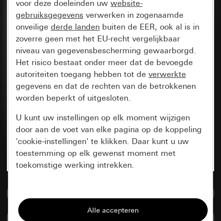
voor deze doeleinden uw
website-
gebruiksgegevens
verwerken in zogenaamde
onveilige
derde landen
buiten de EER, ook al is in
zoverre geen met het EU-recht vergelijkbaar
niveau van gegevensbescherming gewaarborgd.
Het risico bestaat onder meer dat de bevoegde
autoriteiten toegang hebben tot de
verwerkte
gegevens en dat de rechten van de betrokkenen
worden beperkt of uitgesloten.
U kunt uw instellingen op elk moment wijzigen
door aan de voet van elke pagina op de koppeling
'cookie-instellingen' te klikken. Daar kunt u uw
toestemming op elk gewenst moment met
toekomstige werking intrekken.
Essentieel
Naar de mediadatabase
Alle cookies die wij nodig hebben om de
Artikelen verglijken
pagina te kunnen weergeven.