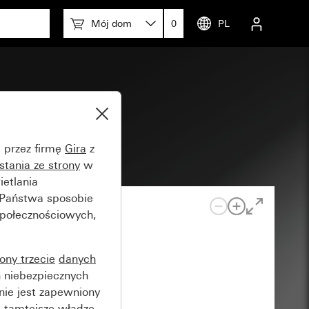
Mój dom
0
PL
5x 600 mm
e przez firmę
Gira
z
stania ze strony
w
etlania
 Państwa sposobie
społecznościowych,
rony trzecie
danych
 niebezpiecznych
nie jest zapewniony
 tamtejsze władze