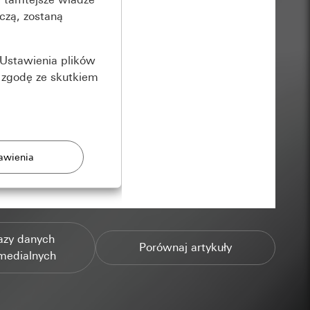
czą, zostaną
Ustawienia plików
 zgodę ze skutkiem
rony
azy danych
zonych przez
Porównaj artykuły
medialnych
ządzenie końcowe
e produkty.
użytkownika,
es pocztowy i adres