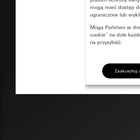
mogą mieć dostęp 
ograniczone lub wykl
Mogą Państwo w dowo
cookie” na dole każ
na przyszłość.
Podstawowe 
Wszystkie pliki coo
Gira Session
Poprawa dzia
Cele przetwarzania
Zastosowanie plików
Strona klientów 
internetowej oraz of
Strona klientów 
użytkowników
Matomo
Marketing
Kategorie danych 
Cele przetwarzania
Strona klientów 
Aby być w stanie r
Kategorie danych 
Strona klientów