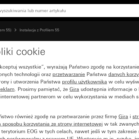
tem 55)
Instalacja z Profilem 55
liki cookie
cji pionowej i poziomej 
Akceptuj wszystkie”, wyrażają Państwo zgodę na korzystani
bnych technologii oraz
przetwarzanie
Państwa
danych korzy
trony i utworzenia Państwa
profilu użytkownika
w celu wyświ
reklam
. Prosimy pamiętać, że
Gira
udostępnia informacje o
y internetowej partnerom w celu wykorzystania w mediach 
ństwo również zgodę na przetwarzanie przez firmę
Gira
i
st
sposobu korzystania ze strony internetowej
w tak zwanych
terytorium EOG w tych celach, nawet jeśli w tym zakresie 
ch porównywalny z prawem UE. Występuje m.in. ryzyko, że