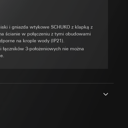
ającego na stronie
danej strony, adres
ciski i gniazda wtykowe SCHUKO z klapką z
osobowych i
 automatyzację
a ścianie w połączeniu z tymi obudowami
dzających stronę
odporne na krople wody (IP21).
i ukierunkowanym
lenia klientów.
i łączników 3-położeniowych nie można
ona odsyłająca
e.
ekcie, indywidualne
graficzne na bazie
 można znaleźć na
Locr GmbH
mi w Niemczech
osobowych i
wiający wyjątki:
nym w punkcie 1,
ądzenie końcowe
PDF