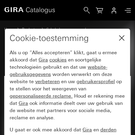
Gira Lamel
Home
Producten
Schakelaarprogramma’s
Gira energiezuil en lichtzuilen
Toebehoren
Cookie-toestemming
Als u op “Alles accepteren” klikt, gaat u ermee
Lamel
akkoord dat
Gira
cookies
en soortgelijke
technologieën gebruikt en dat uw
website-
gebruiksgegevens
worden verwerkt om deze
website te
verbeteren
en uw
gebruikersprofiel
op
te stellen voor het weergeven van
gepersonaliseerde reclame.
Houd er rekening mee
dat
Gira
ook informatie deelt over uw gebruik van
de website met partners voor sociale media,
reclame en analyse.
U gaat er ook mee akkoord dat
Gira
en
derden