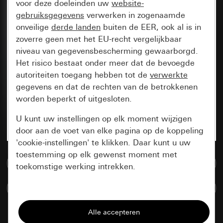
voor deze doeleinden uw
website-
gebruiksgegevens
verwerken in zogenaamde
onveilige
derde landen
buiten de EER, ook al is in
zoverre geen met het EU-recht vergelijkbaar
niveau van gegevensbescherming gewaarborgd.
Het risico bestaat onder meer dat de bevoegde
autoriteiten toegang hebben tot de
verwerkte
gegevens en dat de rechten van de betrokkenen
worden beperkt of uitgesloten.
U kunt uw instellingen op elk moment wijzigen
door aan de voet van elke pagina op de koppeling
'cookie-instellingen' te klikken. Daar kunt u uw
toestemming op elk gewenst moment met
Naar de mediadatabase
toekomstige werking intrekken.
Artikelen verglijken
Essentieel
Alle cookies die wij nodig hebben om de
pagina te kunnen weergeven.