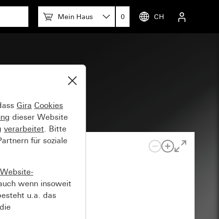
Mein Haus
0
CH
 dass
Gira
Cookies
ung
dieser Website
g
verarbeitet
. Bitte
rtnern für soziale
Website-
auch wenn insoweit
esteht u.a. das
die