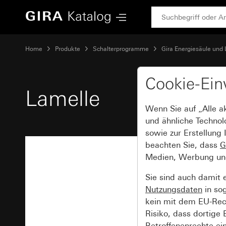
Gira Lamelle
Home
Produkte
Schalterprogramme
Gira Energiesäule und 
Cookie-Ein
Lamelle
Wenn Sie auf „Alle a
und ähnliche Technol
sowie zur Erstellung 
beachten Sie, dass
G
Medien, Werbung und 
Sie sind auch damit 
Nutzungsdaten
in so
kein mit dem EU-Rech
Risiko, dass dortige
Betroffenenrechte ei