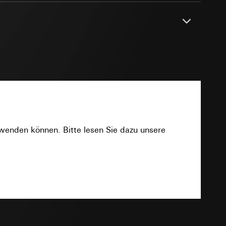
sung
sucht, Datum und
andort
r, Endgerät
e unter
PDF
 Kopie zu erfragen
rwenden können. Bitte lesen Sie dazu unsere
 Kopie zu erfragen
r Informationen und
Download
erung
TXT
sung
sucht, Datum und
andort