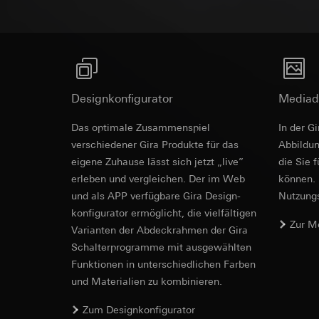
Empfänger:
interne
Rechtsgrundlage und
Drittlandübermittlu
Empfänger:
Einsatz des Dien
Lebensdauer des C
interne Abteilun
Folgeverarbeitun
Google Ireland L
Empfänger:
Informationen da
interne Abteilun
https://business.
Pinterest, Inc. (
Designkonfigurator
Mediad
Drittlandübermittlu
Drittlandübermittlu
Drittland: USA
Das optimale Zusammenspiel
In der G
Drittland: USA
Angemessenheits
verschiedener Gira Produkte für das
Ab­bild­
Angemessenheits
bei
Gira Giersi
eigene Zuhause lässt sich jetzt „live”
die Sie 
bei
Gira Giersi
Lebensdauer des C
erleben und vergleichen. Der im Web
können. 
Lebensdauer des C
und als APP verfügbare Gira Design­
Nutzungs­
Vimeo
konfigurator ermög­licht, die vielfältigen
LinkedIn Ins
Zur M
Datenverarbeitung
Vari­an­ten der Abdeck­rahmen der Gira
Datenverarbeitung
Kategorien person
Schalter­programme mit ausge­wählten
bedarfsgerechter W
Privatkundenseit
Funkti­onen in unterschiedlichen Farben
Kategorien person
Nutzer getätig
und Materialien zu kombinieren.
Zeitstempel
Geschäftskunden
Rechtsgrundlage und
getätigte Mausb
Zum Designkonfigurator
Einsatz des Dien