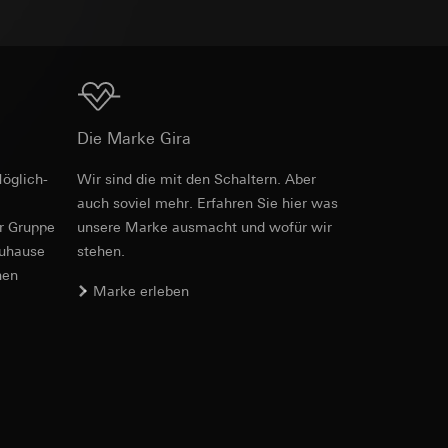
Download
e unter
Die Marke Gira
öglich­
Wir sind die mit den Schaltern. Aber
 Kopie zu erfragen
auch soviel mehr. Erfahren Sie hier was
 Kopie zu erfragen
er Gruppe
unsere Marke aus­macht und wofür wir
zuhause
stehen.
nen
Marke erleben
onen zur Schaltung
uf der Website, vom
Referrer-URL sowie
site, vom Nutzer
hs auf der