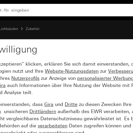
Lichtsäulen
Zubehör
willigung
kzeptieren“ klicken, erklären Sie sich damit einverstanden,
ogien nutzt und Ihre
Website-Nutzungsdaten
zur
Verbesser
Ihres
Nutzerprofils
zur Anzeige von
personalisierter Werbun
ira
auch Informationen über Ihre Nutzung der Website mit Pa
Analyse teilt.
einverstanden, dass
Gira
und
Dritte
zu diesen Zwecken Ihre
g. unsicheren
Drittländern
außerhalb des EWR verarbeiten, 
t vergleichbares Datenschutzniveau gewährleistet ist. Es b
 Behörden auf die
verarbeiteten
Daten zugreifen können und 
ngeschränkt oder ausgeschlossen sind.