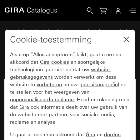
Gira Deurstation opbouw 6-voudig
Home
Producten
Schakelaarprogramma’s
Gira spatwaterdicht
Spatwaterdicht inbouw IP44 Gira TX_44
Cookie-toestemming
Als u op “Alles accepteren” klikt, gaat u ermee
Deurstation opbouw 6-voudig
akkoord dat
Gira
cookies
en soortgelijke
technologieën gebruikt en dat uw
website-
gebruiksgegevens
worden verwerkt om deze
website te
verbeteren
en uw
gebruikersprofiel
op
te stellen voor het weergeven van
gepersonaliseerde reclame.
Houd er rekening mee
dat
Gira
ook informatie deelt over uw gebruik van
de website met partners voor sociale media,
reclame en analyse.
U gaat er ook mee akkoord dat
Gira
en
derden