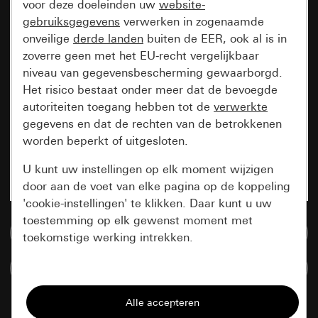
voor deze doeleinden uw
website-
gebruiksgegevens
verwerken in zogenaamde
onveilige
derde landen
buiten de EER, ook al is in
zoverre geen met het EU-recht vergelijkbaar
niveau van gegevensbescherming gewaarborgd.
Het risico bestaat onder meer dat de bevoegde
autoriteiten toegang hebben tot de
verwerkte
gegevens en dat de rechten van de betrokkenen
worden beperkt of uitgesloten.
U kunt uw instellingen op elk moment wijzigen
door aan de voet van elke pagina op de koppeling
'cookie-instellingen' te klikken. Daar kunt u uw
toestemming op elk gewenst moment met
Naar de mediadatabase
toekomstige werking intrekken.
Artikelen verglijken
Essentieel
Alle cookies die wij nodig hebben om de
pagina te kunnen weergeven.