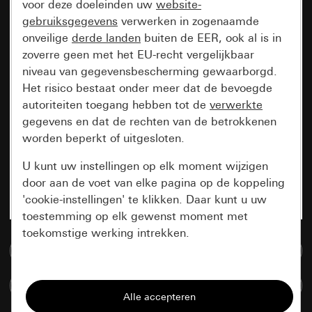
voor deze doeleinden uw
website-
gebruiksgegevens
verwerken in zogenaamde
onveilige
derde landen
buiten de EER, ook al is in
zoverre geen met het EU-recht vergelijkbaar
niveau van gegevensbescherming gewaarborgd.
Het risico bestaat onder meer dat de bevoegde
autoriteiten toegang hebben tot de
verwerkte
gegevens en dat de rechten van de betrokkenen
worden beperkt of uitgesloten.
U kunt uw instellingen op elk moment wijzigen
door aan de voet van elke pagina op de koppeling
'cookie-instellingen' te klikken. Daar kunt u uw
toestemming op elk gewenst moment met
toekomstige werking intrekken.
Naar de mediadatabase
Essentieel
Artikelen verglijken
Alle cookies die wij nodig hebben om de
pagina te kunnen weergeven.