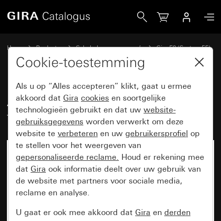
Gira Afdekraam Gira E2 met tekstkader zuiver wit mat
Home
Producten
Schakelaarprogramma’s
Gira E2 (System 55)
Afdekraam Gira E2 met tekstkader
Cookie-toestemming
Als u op “Alles accepteren” klikt, gaat u ermee
Afdekraam Gira E2 met
akkoord dat
Gira
cookies
en soortgelijke
technologieën gebruikt en dat uw
website-
tekstkader zuiver wit mat
gebruiksgegevens
worden verwerkt om deze
website te
verbeteren
en uw
gebruikersprofiel
op
te stellen voor het weergeven van
gepersonaliseerde reclame.
Houd er rekening mee
dat
Gira
ook informatie deelt over uw gebruik van
de website met partners voor sociale media,
reclame en analyse.
U gaat er ook mee akkoord dat
Gira
en
derden