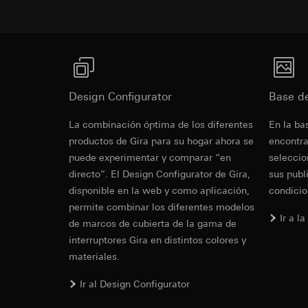
Vimeo
Fines del tratamien
Gira E2 - Diseño minimalista
anuncios según las 
Fines del tratamien
Más
Categorías de dato
Categorías de dato
referencia y marca
Sitio web para c
Base jurídica e int
el sitio web, mov
Design Configurator
Uso del servicio
Base d
Sitio web para e
datos y privacid
web, movimientos 
Cover frame
La combinación óptima de los diferentes
En la ba
Tratamiento poste
dirección de Int
productos de Gira para su hogar ahora se
encontra
Receptor:
Base jurídica e int
puede experimentar y comparar “en
seleccio
Cleaning and care
Departamentos in
Uso del servicio
directo”. El Design Configurator de Gira,
sus publ
datos y privacid
LinkedIn Irelan
disponible en la web y como aplicación,
condicio
Tratamiento poste
Transferencia a ter
permite combinar los diferentes modelos
información sobre l
Receptor:
Vimeo, L
Ir a l
de marcos de cubierta de la gama de
consultar su políti
Transferencia a ter
interruptores Gira en distintos colores y
Duración de la cook
Tercer país: EE.
materiales.
Decisión de adec
Google Ads (
solicitar una co
Gira E2
Ir al Design Configurator
1, letra a) del R
Fines del tratamien