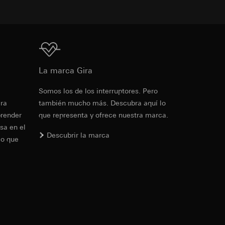
para la aparición de
IP, URL de
Descarga
cia del visitante en
de la protección de
La marca Gira
ante en el sitio
io web en cuestión,
Somos los de los interruptores. Pero
PD
PDF
, 600.29 KB
era
también mucho más. Descubra aquí lo
prender
que representa y ofrece nuestra marca.
io de sus funciones
de la protección de
sa en el
Descubrir la marca
lo que
PD
. Para obtener
de LinkedIn, puede
Descarga
ndar, se puede
rtículo 49, apartado
PDF
, 329.98 KB
as campañas. Google