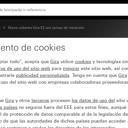
co mate
)
Marco cobertor Gira E2 con campo de rotulación
ento de cookies
 E2 con campo de rotul
eptar todo”, acepta que
Gira
utilice
cookies
y tecnologías si
os de uso del sitio web
para
mejorar
este sitio web, así c
strarle
publicidad personalizada
. Tenga en cuenta que
Gira
 uso del sitio web con empresas colaboradoras proveedoras
que
Gira
y otros
terceros
procesen
los datos de uso del
sitio
s países
no seguros fuera del EEE para estos fines, aunque 
l de protección de datos comparable al de la legislación de
sgo de que las autoridades de dichos países puedan acceder 
se restrinjan o anulen los derechos de los interesados.