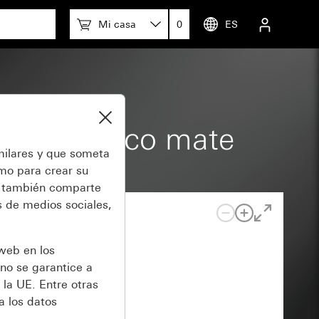
Mi casa
0
ES
ación blanco mate
milares y que someta
omo para crear su
también comparte
 de medios sociales,
 web en los
no se garantice a
 la UE. Entre otras
a los datos