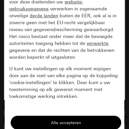
voor deze doeleinden uw
website-
gebruiksgegevens
verwerken in zogenaamde
onveilige
derde landen
buiten de EER, ook al is in
zoverre geen met het EU-recht vergelijkbaar
niveau van gegevensbescherming gewaarborgd.
Het risico bestaat onder meer dat de bevoegde
autoriteiten toegang hebben tot de
verwerkte
gegevens en dat de rechten van de betrokkenen
worden beperkt of uitgesloten.
U kunt uw instellingen op elk moment wijzigen
door aan de voet van elke pagina op de koppeling
'cookie-instellingen' te klikken. Daar kunt u uw
toestemming op elk gewenst moment met
toekomstige werking intrekken.
Essentieel
Naar de mediadatabase
Alle cookies die wij nodig hebben om de
Artikelen verglijken
pagina te kunnen weergeven.