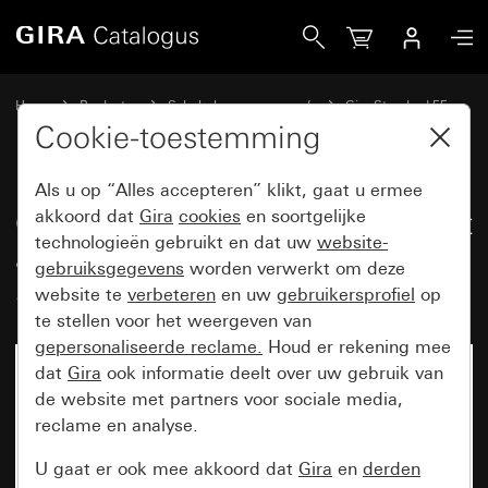
Gira Opbouwbehuizing, compleet met afdekraam 2-voudig 
Home
Producten
Schakelaarprogramma’s
Gira Standard 55
Opbouw
Cookie-toestemming
Als u op “Alles accepteren” klikt, gaat u ermee
Opbouwbehuizing, compleet met
akkoord dat
Gira
cookies
en soortgelijke
technologieën gebruikt en dat uw
website-
afdekraam 2-voudig voor
gebruiksgegevens
worden verwerkt om deze
Standard 55
website te
verbeteren
en uw
gebruikersprofiel
op
te stellen voor het weergeven van
gepersonaliseerde reclame.
Houd er rekening mee
dat
Gira
ook informatie deelt over uw gebruik van
de website met partners voor sociale media,
reclame en analyse.
U gaat er ook mee akkoord dat
Gira
en
derden