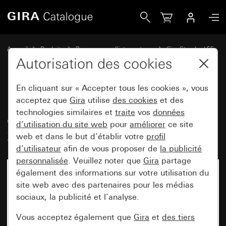
Gira Boîtier montage apparent, complet avec cadre de finit
Accueil
Produits
Programmes d'interrupteurs
Gira Standard 55
Montage apparent
Autorisation des cookies
En cliquant sur « Accepter tous les cookies », vous
Boîtier montage apparent,
acceptez que
Gira
utilise
des cookies
et des
technologies similaires et
traite
vos
données
complet avec cadre de finition
d’utilisation du site web
pour
améliorer
ce site
2x pour Standard 55
web et dans le but d’établir votre
profil
d’utilisateur
afin de vous proposer de
la publicité
personnalisée
. Veuillez noter que
Gira
partage
également des informations sur votre utilisation du
site web avec des partenaires pour les médias
sociaux, la publicité et l’analyse.
Vous acceptez également que
Gira
et
des tiers