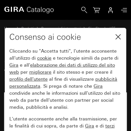
Gira Scatola sopra intonaco, completo di placca 2 moduli 
Home
Prodotti
Programmi di interruttori
Gira Standard 55
Sopra intonaco
Consenso ai cookie
Cliccando su "Accetta tutti", l'utente acconsente
Scatola sopra intonaco,
all'utilizzo di
cookie
e tecnologie simili da parte di
Gira
e all'
elaborazione dei
dati di utilizzo del sito
completo di placca 2 moduli per
web
per
migliorare
il sito stesso e per creare il
Standard 55
profilo dell'utente
al fine di visualizzare
pubblicità
personalizzata
. Si prega di notare che
Gira
condivide anche le informazioni sull'utilizzo del sito
web da parte dell'utente con partner per social
media, pubblicità e analisi.
L'utente acconsente anche alla trasmissione, per
le finalità di cui sopra, da parte di
Gira
e di
terzi