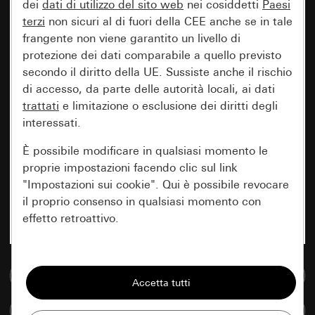
dei
dati di utilizzo del sito web
nei cosiddetti
Paesi
terzi
non sicuri al di fuori della CEE anche se in tale
frangente non viene garantito un livello di
protezione dei dati comparabile a quello previsto
secondo il diritto della UE. Sussiste anche il rischio
di accesso, da parte delle autorità locali, ai dati
trattati
e limitazione o esclusione dei diritti degli
interessati.
È possibile modificare in qualsiasi momento le
proprie impostazioni facendo clic sul link
"Impostazioni sui cookie". Qui è possibile revocare
il proprio consenso in qualsiasi momento con
effetto retroattivo.
Essenziali
Vai alla banca dati multimediale
Tutti i cookie necessari per poter mostrare la
pagina.
Confronta articoli