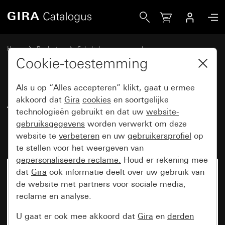
Gira Afdekramen Gira Event Opaque mint met overgangsafd
Home
Producten
Schakelaarprogramma’s
Gira Event (System 55)
Gira Event
Cookie-toestemming
Als u op “Alles accepteren” klikt, gaat u ermee
Afdekramen Gira Event Opaque
akkoord dat
Gira
cookies
en soortgelijke
technologieën gebruikt en dat uw
website-
mint met overgangsafdekplaat
gebruiksgegevens
worden verwerkt om deze
kleur aluminium (gelakt)
website te
verbeteren
en uw
gebruikersprofiel
op
te stellen voor het weergeven van
gepersonaliseerde reclame.
Houd er rekening mee
dat
Gira
ook informatie deelt over uw gebruik van
de website met partners voor sociale media,
reclame en analyse.
U gaat er ook mee akkoord dat
Gira
en
derden