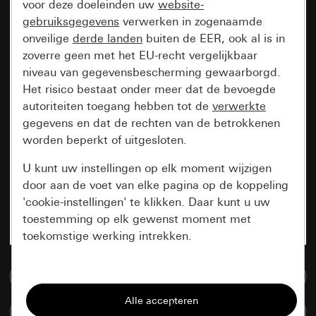
voor deze doeleinden uw
website-
gebruiksgegevens
verwerken in zogenaamde
onveilige
derde landen
buiten de EER, ook al is in
zoverre geen met het EU-recht vergelijkbaar
niveau van gegevensbescherming gewaarborgd.
Het risico bestaat onder meer dat de bevoegde
autoriteiten toegang hebben tot de
verwerkte
gegevens en dat de rechten van de betrokkenen
worden beperkt of uitgesloten.
U kunt uw instellingen op elk moment wijzigen
door aan de voet van elke pagina op de koppeling
'cookie-instellingen' te klikken. Daar kunt u uw
toestemming op elk gewenst moment met
toekomstige werking intrekken.
Essentieel
Naar de mediadatabase
Alle cookies die wij nodig hebben om de
Artikelen verglijken
pagina te kunnen weergeven.