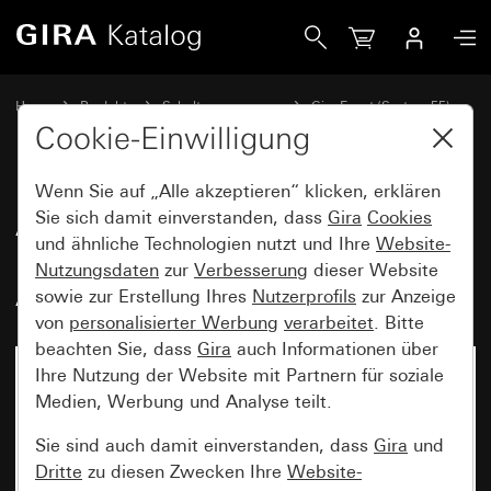
Gira Abdeckrahmen Gira Event Opak Mint mit Zwischenrahm
Home
Produkte
Schalterprogramme
Gira Event (System 55)
Gira Event
Cookie-Einwilligung
Wenn Sie auf „Alle akzeptieren“ klicken, erklären
Abdeckrahmen Gira Event Opak
Sie sich damit einverstanden, dass
Gira
Cookies
und ähnliche Technologien nutzt und Ihre
Website-
Mint mit Zwischenrahmen Farbe
Nutzungsdaten
zur
Verbesserung
dieser Website
Alu (lackiert)
sowie zur Erstellung Ihres
Nutzerprofils
zur Anzeige
von
personalisierter Werbung
verarbeitet
. Bitte
beachten Sie, dass
Gira
auch Informationen über
Ihre Nutzung der Website mit Partnern für soziale
Medien, Werbung und Analyse teilt.
Sie sind auch damit einverstanden, dass
Gira
und
Dritte
zu diesen Zwecken Ihre
Website-