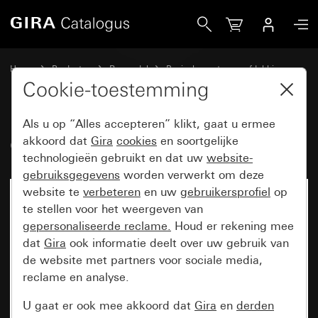
Gira Oud - Wip met groot tekstkader
Home
Producten
Reservdel
Basiselementen en afdekkingen
Schakelen en drukken
Cookie-toestemming
Als u op “Alles accepteren” klikt, gaat u ermee
Oud - Wip met groot tekstkader
akkoord dat
Gira
cookies
en soortgelijke
technologieën gebruikt en dat uw
website-
gebruiksgegevens
worden verwerkt om deze
website te
verbeteren
en uw
gebruikersprofiel
op
te stellen voor het weergeven van
gepersonaliseerde reclame.
Houd er rekening mee
dat
Gira
ook informatie deelt over uw gebruik van
de website met partners voor sociale media,
reclame en analyse.
U gaat er ook mee akkoord dat
Gira
en
derden