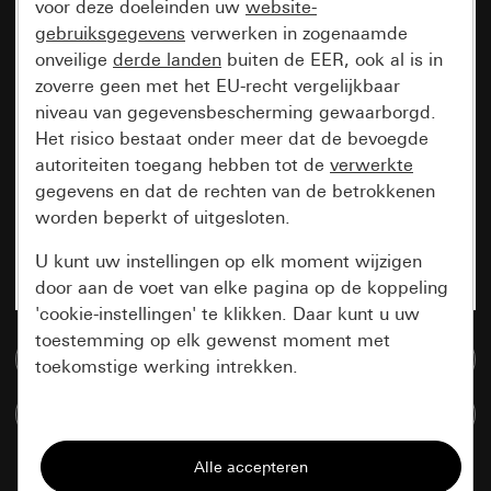
voor deze doeleinden uw
website-
gebruiksgegevens
verwerken in zogenaamde
onveilige
derde landen
buiten de EER, ook al is in
zoverre geen met het EU-recht vergelijkbaar
niveau van gegevensbescherming gewaarborgd.
Het risico bestaat onder meer dat de bevoegde
autoriteiten toegang hebben tot de
verwerkte
gegevens en dat de rechten van de betrokkenen
worden beperkt of uitgesloten.
U kunt uw instellingen op elk moment wijzigen
door aan de voet van elke pagina op de koppeling
'cookie-instellingen' te klikken. Daar kunt u uw
toestemming op elk gewenst moment met
Naar de mediadatabase
toekomstige werking intrekken.
Artikelen verglijken
Essentieel
Alle cookies die wij nodig hebben om de
pagina te kunnen weergeven.