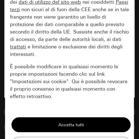
dei
dati di utilizzo del sito web
nei cosiddetti
Paesi
terzi
non sicuri al di fuori della CEE anche se in tale
frangente non viene garantito un livello di
protezione dei dati comparabile a quello previsto
secondo il diritto della UE. Sussiste anche il rischio
di accesso, da parte delle autorità locali, ai dati
trattati
e limitazione o esclusione dei diritti degli
interessati.
È possibile modificare in qualsiasi momento le
proprie impostazioni facendo clic sul link
"Impostazioni sui cookie". Qui è possibile revocare
il proprio consenso in qualsiasi momento con
effetto retroattivo.
Vai alla banca dati multimediale
Essenziali
Tutti i cookie necessari per poter mostrare la
Confronta articoli
pagina.