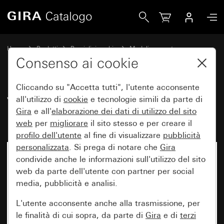
Gira Vecchio - Bilanciere con campo per targhetta grande
Home
Prodotti
Pezzi di ricambio
Moduli e coperture
Comando a interruttore e a pulsante
Consenso ai cookie
Cliccando su "Accetta tutti", l'utente acconsente
Vecchio - Bilanciere con campo
all'utilizzo di
cookie
e tecnologie simili da parte di
Gira
e all'
elaborazione dei
dati di utilizzo del sito
per targhetta grande
web
per
migliorare
il sito stesso e per creare il
profilo dell'utente
al fine di visualizzare
pubblicità
personalizzata
. Si prega di notare che
Gira
condivide anche le informazioni sull'utilizzo del sito
web da parte dell'utente con partner per social
media, pubblicità e analisi.
L'utente acconsente anche alla trasmissione, per
le finalità di cui sopra, da parte di
Gira
e di
terzi