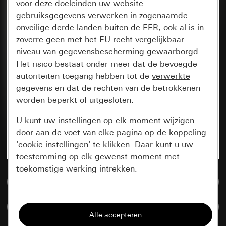
voor deze doeleinden uw
website-
gebruiksgegevens
verwerken in zogenaamde
onveilige
derde landen
buiten de EER, ook al is in
zoverre geen met het EU-recht vergelijkbaar
niveau van gegevensbescherming gewaarborgd.
Het risico bestaat onder meer dat de bevoegde
autoriteiten toegang hebben tot de
verwerkte
gegevens en dat de rechten van de betrokkenen
worden beperkt of uitgesloten.
U kunt uw instellingen op elk moment wijzigen
door aan de voet van elke pagina op de koppeling
'cookie-instellingen' te klikken. Daar kunt u uw
toestemming op elk gewenst moment met
toekomstige werking intrekken.
Naar de mediadatabase
Essentieel
Artikelen verglijken
Alle cookies die wij nodig hebben om de
pagina te kunnen weergeven.