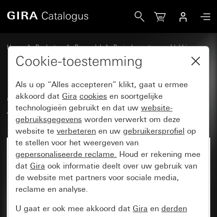
Gira Oud - Wip met symbool en tekstkader Belknop
Home
Producten
Reservdel
Basiselementen en afdekkingen
Schakelen en drukken
Cookie-toestemming
Als u op “Alles accepteren” klikt, gaat u ermee
Oud - Wip met symbool en
akkoord dat
Gira
cookies
en soortgelijke
technologieën gebruikt en dat uw
website-
tekstkader Belknop
gebruiksgegevens
worden verwerkt om deze
website te
verbeteren
en uw
gebruikersprofiel
op
te stellen voor het weergeven van
gepersonaliseerde reclame.
Houd er rekening mee
dat
Gira
ook informatie deelt over uw gebruik van
de website met partners voor sociale media,
reclame en analyse.
U gaat er ook mee akkoord dat
Gira
en
derden