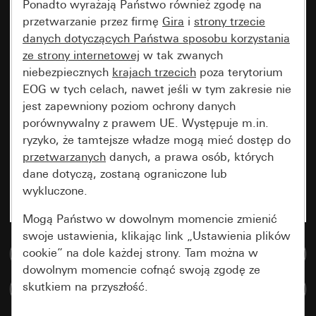
Ponadto wyrażają Państwo również zgodę na
przetwarzanie przez firmę
Gira
i
strony trzecie
danych dotyczących Państwa sposobu korzystania
ze strony internetowej
w tak zwanych
niebezpiecznych
krajach trzecich
poza terytorium
EOG w tych celach, nawet jeśli w tym zakresie nie
jest zapewniony poziom ochrony danych
porównywalny z prawem UE. Występuje m.in.
ryzyko, że tamtejsze władze mogą mieć dostęp do
przetwarzanych
danych, a prawa osób, których
dane dotyczą, zostaną ograniczone lub
wykluczone.
Mogą Państwo w dowolnym momencie zmienić
swoje ustawienia, klikając link „Ustawienia plików
cookie” na dole każdej strony. Tam można w
Do bazy danych multimedialnych
dowolnym momencie cofnąć swoją zgodę ze
skutkiem na przyszłość.
Porównaj artykuły