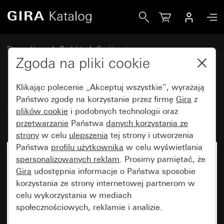
Gira Stary - Klawisz z symbolem i polem opisowym Dzwon
Strona główna
Produkty
Część zamienna
Urządzenia podtynkowe i osłony
Wyłączniki i przyciski
Zgoda na pliki cookie
Klikając polecenie „Akceptuj wszystkie”, wyrażają
Stary - Klawisz z symbolem i
Państwo zgodę na korzystanie przez firmę
Gira
z
plików cookie
i podobnych technologii oraz
polem opisowym Dzwonek
przetwarzanie
Państwa
danych korzystania ze
strony
w celu
ulepszenia
tej strony i utworzenia
Państwa
profilu użytkownika
w celu wyświetlania
spersonalizowanych reklam
. Prosimy pamiętać, że
Gira
udostępnia informacje o Państwa sposobie
korzystania ze strony internetowej partnerom w
celu wykorzystania w mediach
społecznościowych, reklamie i analizie.