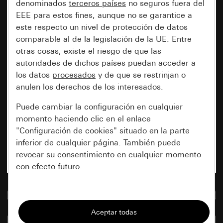
denominados
terceros países
no seguros fuera del
EEE para estos fines, aunque no se garantice a
este respecto un nivel de protección de datos
comparable al de la legislación de la UE. Entre
otras cosas, existe el riesgo de que las
autoridades de dichos países puedan acceder a
los datos
procesados
y de que se restrinjan o
anulen los derechos de los interesados.
Puede cambiar la configuración en cualquier
momento haciendo clic en el enlace
"Configuración de cookies" situado en la parte
inferior de cualquier página. También puede
revocar su consentimiento en cualquier momento
con efecto futuro.
Esenciales
Ir a la base de datos de medios
Todas las cookies que necesitamos para
Comparar artículos
poder mostrarle la página.