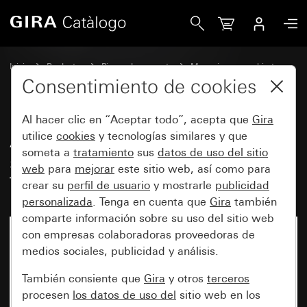
Gira Antiguo - Tecla basculante con símbolo y campo de ro
Inicio
Productos
Piezas de repuesto
Mecanismos y cubiertas
Conmutación y pulsación
Consentimiento de cookies
Al hacer clic en “Aceptar todo”, acepta que
Gira
Antiguo - Tecla basculante con
utilice
cookies
y tecnologías similares y que
someta a
tratamiento
sus
datos de uso del sitio
símbolo y campo de rotulación
web
para
mejorar
este sitio web, así como para
Timbre
crear su
perfil de usuario
y mostrarle
publicidad
personalizada
. Tenga en cuenta que
Gira
también
comparte información sobre su uso del sitio web
con empresas colaboradoras proveedoras de
medios sociales, publicidad y análisis.
También consiente que
Gira
y otros
terceros
procesen
los datos de uso del
sitio web en los