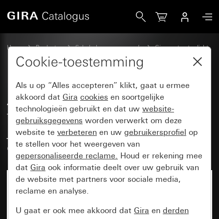
Gira Afdekking met draaiknop voor tijdschakelaars en jaloe
Home
Producten
Schakelaarprogramma’s
Gira spatwaterdicht
Spatwaterdicht inbouw IP44 Gira TX_44
Cookie-toestemming
Als u op “Alles accepteren” klikt, gaat u ermee
Afdekking met draaiknop voor
akkoord dat
Gira
cookies
en soortgelijke
technologieën gebruikt en dat uw
website-
tijdschakelaars en
gebruiksgegevens
worden verwerkt om deze
jaloezieschakelaars resp.
website te
verbeteren
en uw
gebruikersprofiel
op
drukcontacten
te stellen voor het weergeven van
gepersonaliseerde reclame.
Houd er rekening mee
dat
Gira
ook informatie deelt over uw gebruik van
de website met partners voor sociale media,
reclame en analyse.
U gaat er ook mee akkoord dat
Gira
en
derden