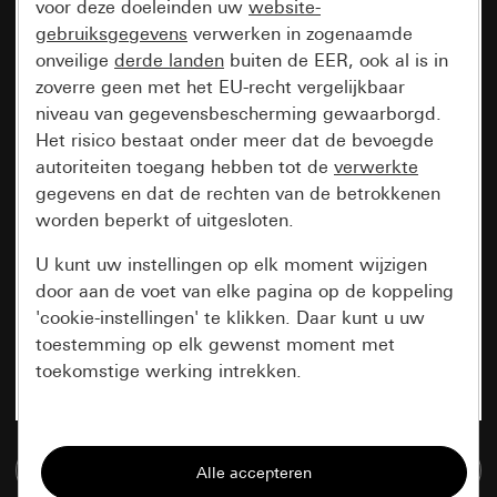
voor deze doeleinden uw
website-
gebruiksgegevens
verwerken in zogenaamde
onveilige
derde landen
buiten de EER, ook al is in
zoverre geen met het EU-recht vergelijkbaar
niveau van gegevensbescherming gewaarborgd.
Het risico bestaat onder meer dat de bevoegde
autoriteiten toegang hebben tot de
verwerkte
gegevens en dat de rechten van de betrokkenen
worden beperkt of uitgesloten.
U kunt uw instellingen op elk moment wijzigen
door aan de voet van elke pagina op de koppeling
'cookie-instellingen' te klikken. Daar kunt u uw
toestemming op elk gewenst moment met
toekomstige werking intrekken.
Essentieel
Naar de mediadatabase
Alle cookies die wij nodig hebben om de
pagina te kunnen weergeven.