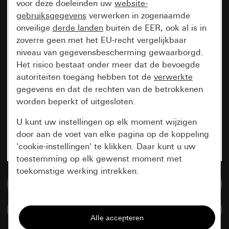
voor deze doeleinden uw
website-
gebruiksgegevens
verwerken in zogenaamde
onveilige
derde landen
buiten de EER, ook al is in
zoverre geen met het EU-recht vergelijkbaar
niveau van gegevensbescherming gewaarborgd.
Het risico bestaat onder meer dat de bevoegde
autoriteiten toegang hebben tot de
verwerkte
gegevens en dat de rechten van de betrokkenen
worden beperkt of uitgesloten.
U kunt uw instellingen op elk moment wijzigen
door aan de voet van elke pagina op de koppeling
'cookie-instellingen' te klikken. Daar kunt u uw
toestemming op elk gewenst moment met
toekomstige werking intrekken.
Naar de mediadatabase
Essentieel
Artikelen verglijken
Alle cookies die wij nodig hebben om de
pagina te kunnen weergeven.