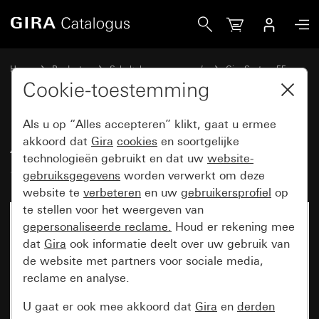
Gira Afdekking voor USB-voeding PD System 55
Home
Producten
Schakelaarprogramma’s
Gira System 55
Communicatietechniek telecommunicatie
Cookie-toestemming
Als u op “Alles accepteren” klikt, gaat u ermee
Afdekking voor USB-voeding PD
akkoord dat
Gira
cookies
en soortgelijke
technologieën gebruikt en dat uw
website-
System 55
gebruiksgegevens
worden verwerkt om deze
website te
verbeteren
en uw
gebruikersprofiel
op
te stellen voor het weergeven van
gepersonaliseerde reclame.
Houd er rekening mee
dat
Gira
ook informatie deelt over uw gebruik van
de website met partners voor sociale media,
reclame en analyse.
U gaat er ook mee akkoord dat
Gira
en
derden