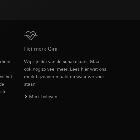
n taken
Download
Het merk Gira
opie aan te vragen
kheid
Wij zijn die van de schakelaars. Maar
opie aan te vragen
ook nog zo veel meer. Lees hier wat ons
ens het
merk bijzonder maakt en waar we voor
 de
staan.
este
Merk beleven
deze informatie
)
ebsitebezoeker op
errer-URL en
sitebezoeker op de
reffende website,