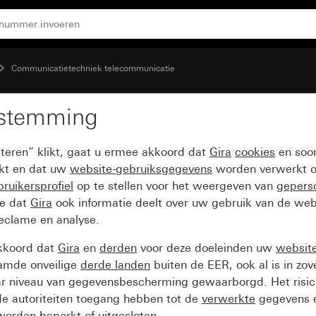
Communicatietechniek telecommunicatie
estemming
-voeding PD System 55
pteren” klikt, gaat u ermee akkoord dat
Gira
cookies
en soor
ikt en dat uw
website-gebruiksgegevens
worden verwerkt o
ruikersprofiel
op te stellen voor het weergeven van
gepers
ee dat
Gira
ook informatie deelt over uw gebruik van de web
reclame en analyse.
kkoord dat
Gira
en
derden
voor deze doeleinden uw
websit
amde onveilige
derde landen
buiten de EER, ook al is in zo
ar niveau van gegevensbescherming gewaarborgd. Het risic
e autoriteiten toegang hebben tot de
verwerkte
gegevens e
orden beperkt of uitgesloten.