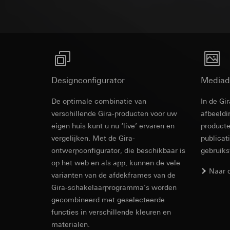
Rechtsgrondslag en
Ontvanger:
Interne
Ontvanger:
Gebruik van de d
Overdracht aan der
Interne afdeling
Latere verwerkin
Levensduur van de 
Google Ireland L
Ontvanger:
Voor informatie
Interne afdeling
https://business.
Pinterest, Inc. (V
Overdracht aan der
Designconfigurator
Mediad
Overdracht aan der
Derde land: VS
Derde land: VS
Passendheidsbesl
De optimale combinatie van
In de Gi
Passendheidsbesl
via contactgegev
verschillende Gira-producten voor uw
afbeeldi
via contactgegev
Levensduur van de 
eigen huis kunt u nu ‘live’ ervaren en
producte
Levensduur van de 
vergelijken. Met de Gira-
publicat
Vimeo
ontwerpconfigurator, die beschikbaar is
gebruik
LinkedIn Ins
op het web en als app, kunnen de vele
Gegevensverwerkin
Naar 
Gegevensverwerkin
varianten van de afdekframes van de
Categorieën van p
voor het schakelen 
Gira-schakelaarprogramma's worden
Website voor par
Categorieën van p
de website, mui
gecombineerd met geselecteerde
tijdstempel
Website voor zak
functies in verschillende kleuren en
Rechtsgrondslag en
website, muisbew
materialen.
Gebruik van de d