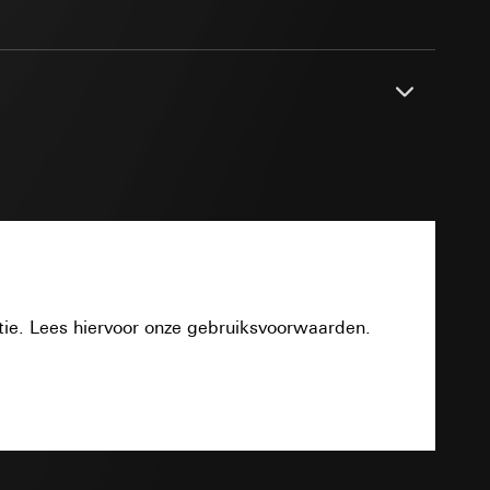
smeting
m en tijd van het
pparaat
n taken
PDF
opie aan te vragen
opie aan te vragen
tie en services
tie. Lees hiervoor onze gebruiksvoorwaarden.
Download
smeting
m en tijd van het
TXT