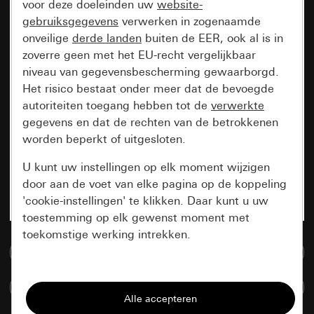
voor deze doeleinden uw
website-
gebruiksgegevens
verwerken in zogenaamde
onveilige
derde landen
buiten de EER, ook al is in
zoverre geen met het EU-recht vergelijkbaar
niveau van gegevensbescherming gewaarborgd.
Het risico bestaat onder meer dat de bevoegde
autoriteiten toegang hebben tot de
verwerkte
gegevens en dat de rechten van de betrokkenen
worden beperkt of uitgesloten.
U kunt uw instellingen op elk moment wijzigen
door aan de voet van elke pagina op de koppeling
'cookie-instellingen' te klikken. Daar kunt u uw
toestemming op elk gewenst moment met
toekomstige werking intrekken.
Naar de mediadatabase
Essentieel
Artikelen verglijken
Alle cookies die wij nodig hebben om de
pagina te kunnen weergeven.