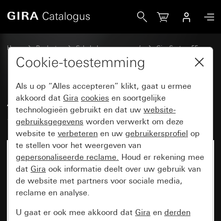
Gira Afdekking voor USB-voeding PD System 55
Home
Producten
Schakelaarprogramma’s
Gira System 55
Communicatietechniek telecommunicatie
Cookie-toestemming
Als u op “Alles accepteren” klikt, gaat u ermee
Afdekking voor USB-voeding PD
akkoord dat
Gira
cookies
en soortgelijke
technologieën gebruikt en dat uw
website-
System 55
gebruiksgegevens
worden verwerkt om deze
website te
verbeteren
en uw
gebruikersprofiel
op
te stellen voor het weergeven van
gepersonaliseerde reclame.
Houd er rekening mee
dat
Gira
ook informatie deelt over uw gebruik van
de website met partners voor sociale media,
reclame en analyse.
U gaat er ook mee akkoord dat
Gira
en
derden