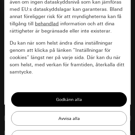
även om ingen dataskyddsnivå som kan jämföras
med EU:s dataskyddslagar kan garanteras. Bland
annat föreligger risk för att myndigheterna kan få
tillgång till
behandlad
information och att dina
rättigheter är begränsade eller inte existerar.
Du kan när som helst ändra dina inställningar
genom att klicka på länken ”Inställningar för
cookies” längst ner på varje sida. Där kan du när
som helst, med verkan för framtiden, återkalla ditt
samtycke.
Nödvändiga
Alla cookies som krävs för att kunna visa
sidan.
Till mediedatabasen
Gira Session
Förbättring av vår webbsida och
våra utbud
Databehandlingssyfte:
Jämföra artiklar