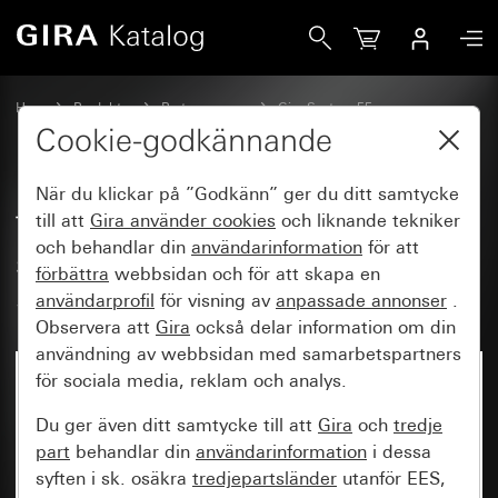
Gira Täckplatta för USB-spänningsförsörjning PD System 55
Hem
Produkter
Brytarprogram
Gira System 55
Kommunikationsteknik telekommunikation
Cookie-godkännande
När du klickar på ”Godkänn” ger du ditt samtycke
Täckplatta för USB-
till att
Gira använder
cookies
och liknande tekniker
och behandlar din
användarinformation
för att
spänningsförsörjning PD System
förbättra
webbsidan och för att skapa en
55
användarprofil
för visning av
anpassade annonser
.
Observera att
Gira
också delar information om din
användning av webbsidan med samarbetspartners
för sociala media, reklam och analys.
Du ger även ditt samtycke till att
Gira
och
tredje
part
behandlar din
användarinformation
i dessa
syften i sk. osäkra
tredjepartsländer
utanför EES,