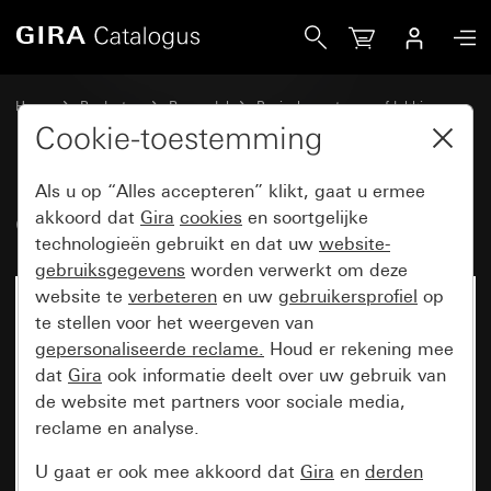
Gira Oud - Wip met symbool Belknop
Home
Producten
Reservdel
Basiselementen en afdekkingen
Schakelen en drukken
Cookie-toestemming
Als u op “Alles accepteren” klikt, gaat u ermee
Oud - Wip met symbool Belknop
akkoord dat
Gira
cookies
en soortgelijke
technologieën gebruikt en dat uw
website-
gebruiksgegevens
worden verwerkt om deze
website te
verbeteren
en uw
gebruikersprofiel
op
te stellen voor het weergeven van
gepersonaliseerde reclame.
Houd er rekening mee
dat
Gira
ook informatie deelt over uw gebruik van
de website met partners voor sociale media,
reclame en analyse.
U gaat er ook mee akkoord dat
Gira
en
derden