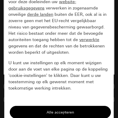
voor deze doeleinden uw
website-
gebruiksgegevens
verwerken in zogenaamde
onveilige
derde landen
buiten de EER, ook al is in
zoverre geen met het EU-recht vergelijkbaar
niveau van gegevensbescherming gewaarborgd.
Het risico bestaat onder meer dat de bevoegde
autoriteiten toegang hebben tot de
verwerkte
gegevens en dat de rechten van de betrokkenen
worden beperkt of uitgesloten.
U kunt uw instellingen op elk moment wijzigen
door aan de voet van elke pagina op de koppeling
'cookie-instellingen' te klikken. Daar kunt u uw
toestemming op elk gewenst moment met
Naar de mediadatabase
toekomstige werking intrekken.
Artikelen verglijken
Essentieel
Alle cookies die wij nodig hebben om de
pagina te kunnen weergeven.