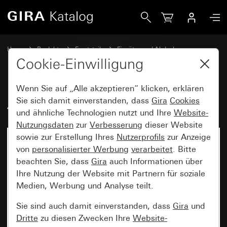
Gira Alt - Wippe mit Symbol Klingel
Home
Produkte
Ersatzteile
Einsätze und Abdeckungen
Schalten und Tasten
Cookie-Einwilligung
Wenn Sie auf „Alle akzeptieren“ klicken, erklären
Alt - Wippe mit Symbol Klingel
Sie sich damit einverstanden, dass
Gira
Cookies
und ähnliche Technologien nutzt und Ihre
Website-
Nutzungsdaten
zur
Verbesserung
dieser Website
sowie zur Erstellung Ihres
Nutzerprofils
zur Anzeige
von
personalisierter Werbung
verarbeitet
. Bitte
beachten Sie, dass
Gira
auch Informationen über
Ihre Nutzung der Website mit Partnern für soziale
Medien, Werbung und Analyse teilt.
Sie sind auch damit einverstanden, dass
Gira
und
Dritte
zu diesen Zwecken Ihre
Website-