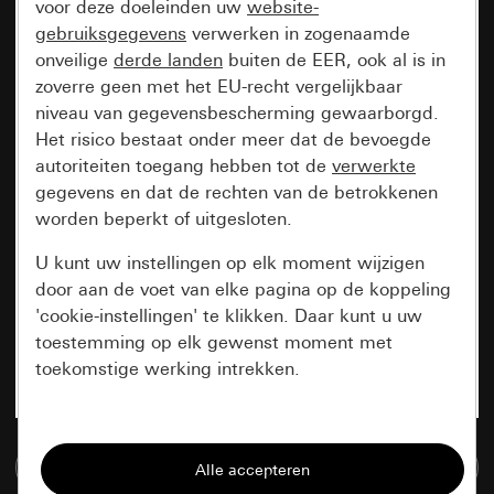
voor deze doeleinden uw
website-
gebruiksgegevens
verwerken in zogenaamde
onveilige
derde landen
buiten de EER, ook al is in
zoverre geen met het EU-recht vergelijkbaar
niveau van gegevensbescherming gewaarborgd.
Het risico bestaat onder meer dat de bevoegde
autoriteiten toegang hebben tot de
verwerkte
gegevens en dat de rechten van de betrokkenen
worden beperkt of uitgesloten.
U kunt uw instellingen op elk moment wijzigen
door aan de voet van elke pagina op de koppeling
'cookie-instellingen' te klikken. Daar kunt u uw
toestemming op elk gewenst moment met
toekomstige werking intrekken.
Essentieel
Naar de mediadatabase
Alle cookies die wij nodig hebben om de
pagina te kunnen weergeven.