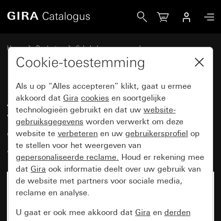
Gira Afdekramen Gira Event zuiver wit glanzend met overga
Home
Producten
Schakelaarprogramma’s
Gira Event (System 55)
Gira Event
Cookie-toestemming
Als u op “Alles accepteren” klikt, gaat u ermee
Afdekramen Gira Event zuiver
akkoord dat
Gira
cookies
en soortgelijke
technologieën gebruikt en dat uw
website-
wit glanzend met
gebruiksgegevens
worden verwerkt om deze
overgangsafdekplaat kleur
website te
verbeteren
en uw
gebruikersprofiel
op
aluminium (gelakt)
te stellen voor het weergeven van
gepersonaliseerde reclame.
Houd er rekening mee
dat
Gira
ook informatie deelt over uw gebruik van
de website met partners voor sociale media,
reclame en analyse.
U gaat er ook mee akkoord dat
Gira
en
derden