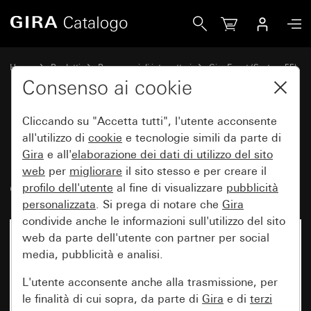
Gira Placca Gira Event bianco puro brillante con placca inte
Home
Prodotti
Programmi di interruttori
Gira Event (System 55)
Gira Event
Consenso ai cookie
Cliccando su "Accetta tutti", l'utente acconsente
Placca Gira Event bianco puro
all'utilizzo di
cookie
e tecnologie simili da parte di
Gira
e all'
elaborazione dei
dati di utilizzo del sito
brillante con placca intermedia
web
per
migliorare
il sito stesso e per creare il
color alluminio (verniciato)
profilo dell'utente
al fine di visualizzare
pubblicità
personalizzata
. Si prega di notare che
Gira
condivide anche le informazioni sull'utilizzo del sito
web da parte dell'utente con partner per social
media, pubblicità e analisi.
L'utente acconsente anche alla trasmissione, per
le finalità di cui sopra, da parte di
Gira
e di
terzi