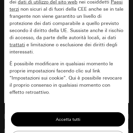
dei
dati di utilizzo del sito web
nei cosiddetti
Paesi
terzi
non sicuri al di fuori della CEE anche se in tale
frangente non viene garantito un livello di
protezione dei dati comparabile a quello previsto
secondo il diritto della UE. Sussiste anche il rischio
di accesso, da parte delle autorità locali, ai dati
trattati
e limitazione o esclusione dei diritti degli
interessati.
È possibile modificare in qualsiasi momento le
proprie impostazioni facendo clic sul link
"Impostazioni sui cookie". Qui è possibile revocare
il proprio consenso in qualsiasi momento con
effetto retroattivo.
Essenziali
Vai alla banca dati multimediale
Tutti i cookie necessari per poter mostrare la
pagina.
Confronta articoli