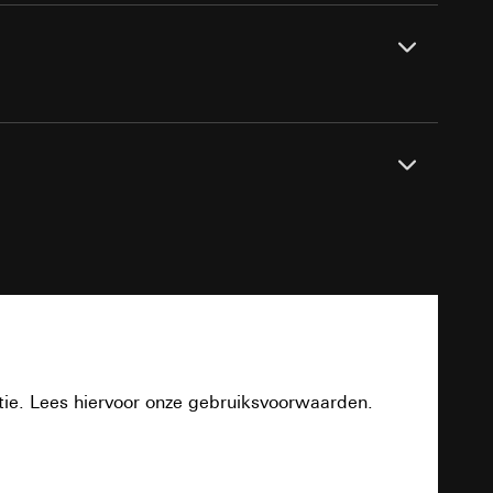
smeting
m en tijd van het
pparaat
n taken
 dieptewerking, hoogglanzend oppervlak, vele
opie aan te vragen
PDF
opie aan te vragen
tie en services
tie. Lees hiervoor onze gebruiksvoorwaarden.
smeting
Download
m en tijd van het