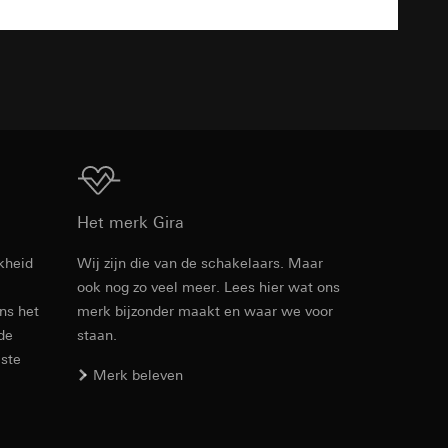
n taken
TXT
opie aan te vragen
Download
opie aan te vragen
Het merk Gira
kheid
Wij zijn die van de schakelaars. Maar
ook nog zo veel meer. Lees hier wat ons
Artikelnr. 0215766
ens het
merk bijzonder maakt en waar we voor
 de
staan.
deze informatie
RFA
, 396 KB
)
este
ebsitebezoeker op
Merk beleven
errer-URL en
sitebezoeker op de
reffende website,
Download