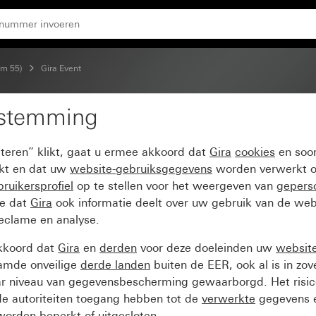
plaat kleur aluminium (gelakt)
em 55)
Gira Event
estemming
nt Clear bruin met ove
pteren” klikt, gaat u ermee akkoord dat
Gira
cookies
en soor
akt)
ikt en dat uw
website-gebruiksgegevens
worden verwerkt o
ruikersprofiel
op te stellen voor het weergeven van
gepers
ee dat
Gira
ook informatie deelt over uw gebruik van de web
reclame en analyse.
kkoord dat
Gira
en
derden
voor deze doeleinden uw
websit
amde onveilige
derde landen
buiten de EER, ook al is in zo
ar niveau van gegevensbescherming gewaarborgd. Het risic
e autoriteiten toegang hebben tot de
verwerkte
gegevens e
orden beperkt of uitgesloten.