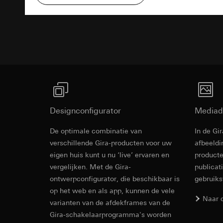
Rechtsgrondslag en
Ontvanger:
Interne
Ontvanger:
Gebruik van de d
Bestektekst
Overdracht aan der
Interne afdeling
Latere verwerkin
Levensduur van de 
Google Ireland L
Ontvanger:
Voor informatie
Interne afdeling
https://business.
Pinterest, Inc. (V
Overdracht aan der
Overdracht aan der
Derde land: VS
Derde land: VS
Passendheidsbesl
Passendheidsbesl
via contactgegev
Designconfigurator
Mediad
via contactgegev
Levensduur van de 
Levensduur van de 
De optimale combinatie van
In de Gi
Revit Besta
verschillende Gira-producten voor uw
afbeeldi
Vimeo
LinkedIn Ins
eigen huis kunt u nu ‘live’ ervaren en
producte
Gegevensverwerkin
vergelijken. Met de Gira-
publicat
Gegevensverwerkin
Categorieën van p
voor het schakelen 
ontwerpconfigurator, die beschikbaar is
gebruik
Website voor par
Categorieën van p
op het web en als app, kunnen de vele
de website, mui
Naar 
tijdstempel
varianten van de afdekframes van de
Website voor zak
Rechtsgrondslag en
Gira-schakelaarprogramma's worden
website, muisbew
Gebruik van de d