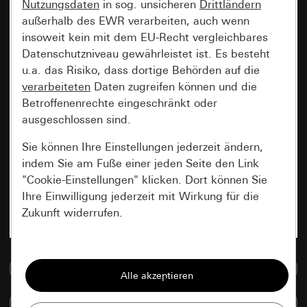
Nutzungsdaten
in sog. unsicheren
Drittländern
außerhalb des EWR verarbeiten, auch wenn
insoweit kein mit dem EU-Recht vergleichbares
Datenschutzniveau gewährleistet ist. Es besteht
u.a. das Risiko, dass dortige Behörden auf die
verarbeiteten
Daten zugreifen können und die
Betroffenenrechte eingeschränkt oder
ausgeschlossen sind.
Sie können Ihre Einstellungen jederzeit ändern,
indem Sie am Fuße einer jeden Seite den Link
"Cookie-Einstellungen" klicken. Dort können Sie
Ihre Einwilligung jederzeit mit Wirkung für die
Zukunft widerrufen.
Essenziell
Zur Mediadatenbank
Alle Cookies, die wir benötigen um Ihnen die
Seite anzeigen zu können.
Artikel vergleichen