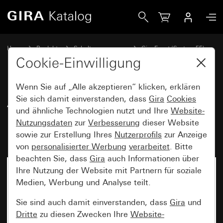
Gira Abdeckrahmen Gira Event Klar Braun mit Zwischenrahm
Home
Produkte
Schalterprogramme
Gira Event (System 55)
Gira Event
Cookie-Einwilligung
Wenn Sie auf „Alle akzeptieren“ klicken, erklären
Abdeckrahmen Gira Event Klar
Sie sich damit einverstanden, dass
Gira
Cookies
und ähnliche Technologien nutzt und Ihre
Website-
Braun mit Zwischenrahmen
Nutzungsdaten
zur
Verbesserung
dieser Website
Farbe Alu (lackiert)
sowie zur Erstellung Ihres
Nutzerprofils
zur Anzeige
von
personalisierter Werbung
verarbeitet
. Bitte
beachten Sie, dass
Gira
auch Informationen über
Ihre Nutzung der Website mit Partnern für soziale
Medien, Werbung und Analyse teilt.
Sie sind auch damit einverstanden, dass
Gira
und
Dritte
zu diesen Zwecken Ihre
Website-