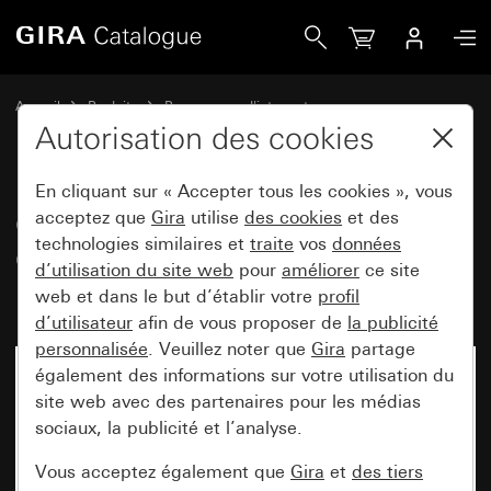
Gira Cadres de finition Gira Event Clear brun avec cadre int
Accueil
Produits
Programmes d'interrupteurs
Gira Event (System 55)
Gira Event
Autorisation des cookies
En cliquant sur « Accepter tous les cookies », vous
Cadres de finition Gira Event
acceptez que
Gira
utilise
des cookies
et des
technologies similaires et
traite
vos
données
Clear brun avec cadre
d’utilisation du site web
pour
améliorer
ce site
intermédiaire teinte alu (laqué)
web et dans le but d’établir votre
profil
d’utilisateur
afin de vous proposer de
la publicité
personnalisée
. Veuillez noter que
Gira
partage
également des informations sur votre utilisation du
site web avec des partenaires pour les médias
sociaux, la publicité et l’analyse.
Vous acceptez également que
Gira
et
des tiers