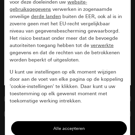
voor deze doeleinden uw
website-
gebruiksgegevens
verwerken in zogenaamde
onveilige
derde landen
buiten de EER, ook al is in
zoverre geen met het EU-recht vergelijkbaar
niveau van gegevensbescherming gewaarborgd.
Het risico bestaat onder meer dat de bevoegde
autoriteiten toegang hebben tot de
verwerkte
gegevens en dat de rechten van de betrokkenen
worden beperkt of uitgesloten.
U kunt uw instellingen op elk moment wijzigen
door aan de voet van elke pagina op de koppeling
'cookie-instellingen' te klikken. Daar kunt u uw
toestemming op elk gewenst moment met
Naar de mediadatabase
toekomstige werking intrekken.
Artikelen verglijken
Essentieel
Alle cookies die wij nodig hebben om de
pagina te kunnen weergeven.