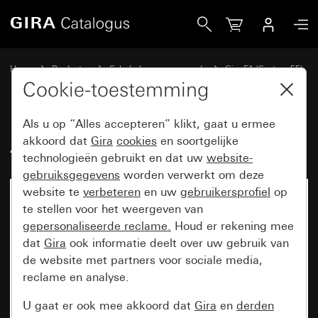
Gira Afdekraam Gira E1 antraciet
Home
Producten
Schakelaarprogramma’s
Gira E1 (System 55)
Afdekraam Gira E1
Cookie-toestemming
Als u op “Alles accepteren” klikt, gaat u ermee
Afdekraam Gira E1 antraciet
akkoord dat
Gira
cookies
en soortgelijke
technologieën gebruikt en dat uw
website-
gebruiksgegevens
worden verwerkt om deze
website te
verbeteren
en uw
gebruikersprofiel
op
te stellen voor het weergeven van
gepersonaliseerde reclame.
Houd er rekening mee
dat
Gira
ook informatie deelt over uw gebruik van
de website met partners voor sociale media,
reclame en analyse.
U gaat er ook mee akkoord dat
Gira
en
derden