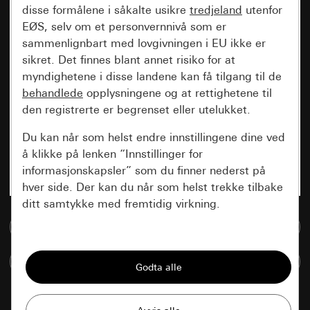
disse formålene i såkalte usikre
tredjeland
utenfor
EØS, selv om et personvernnivå som er
sammenlignbart med lovgivningen i EU ikke er
sikret. Det finnes blant annet risiko for at
myndighetene i disse landene kan få tilgang til de
behandlede
opplysningene og at rettighetene til
den registrerte er begrenset eller utelukket.
Du kan når som helst endre innstillingene dine ved
å klikke på lenken “Innstillinger for
informasjonskapsler” som du finner nederst på
hver side. Der kan du når som helst trekke tilbake
ditt samtykke med fremtidig virkning.
Til mediadatabase
Vesentlige
Sammenlign artikkel
Alle informasjonskapslene vi trenger for å
kunne vise deg siden.