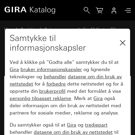
Gira Dekkramme Gira E1 antrasitt
Hjem
Produkter
Bryterprogrammer
Gira E1 (System 55)
Dekkramme Gira E1
Samtykke til
informasjonskapsler
Dekkramme Gira E1 antrasitt
Ved å klikke på “Godta alle” samtykker du til at
Gira
bruker informasjonskapsler
og lignende
teknologier og
behandler
dataene om din bruk av
nettstedet
for å
forbedre
dette nettstedet og for å
opprette din
brukerprofil
med det formålet å vise
personlig tilpasset reklame
. Merk at
Gira
også
deler informasjon om din bruk av nettstedet med
partnere for sosiale medier, reklame og analyse.
Du samtykker også til at
Gira
og
tredjepart
behandler
dataene om din bruk av nettstedet
til