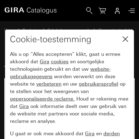
Gira Afdekraam Gira TX_44 antraciet
Home
Producten
Schakelaarprogramma’s
Gira spatwaterdicht
Spatwaterdicht inbouw IP44 Gira TX_44
Cookie-toestemming
Als u op “Alles accepteren” klikt, gaat u ermee
Afdekraam Gira TX_44 antraciet
akkoord dat
Gira
cookies
en soortgelijke
technologieën gebruikt en dat uw
website-
gebruiksgegevens
worden verwerkt om deze
website te
verbeteren
en uw
gebruikersprofiel
op
te stellen voor het weergeven van
gepersonaliseerde reclame.
Houd er rekening mee
dat
Gira
ook informatie deelt over uw gebruik van
de website met partners voor sociale media,
reclame en analyse.
U gaat er ook mee akkoord dat
Gira
en
derden