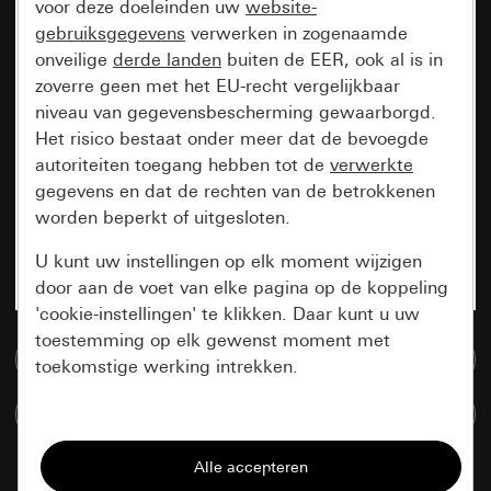
voor deze doeleinden uw
website-
gebruiksgegevens
verwerken in zogenaamde
onveilige
derde landen
buiten de EER, ook al is in
zoverre geen met het EU-recht vergelijkbaar
niveau van gegevensbescherming gewaarborgd.
Het risico bestaat onder meer dat de bevoegde
autoriteiten toegang hebben tot de
verwerkte
gegevens en dat de rechten van de betrokkenen
worden beperkt of uitgesloten.
U kunt uw instellingen op elk moment wijzigen
door aan de voet van elke pagina op de koppeling
'cookie-instellingen' te klikken. Daar kunt u uw
toestemming op elk gewenst moment met
Naar de mediadatabase
toekomstige werking intrekken.
Artikelen verglijken
Essentieel
Alle cookies die wij nodig hebben om de
pagina te kunnen weergeven.