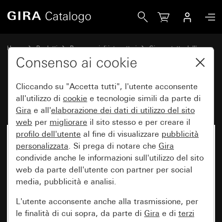
Gira Placca Gira TX_44 antracite
Home
Prodotti
Programmi di interruttori
Gira protetto dall'acqua
Protezione dall'acqua da incasso IP44 Gira TX_44
Consenso ai cookie
Cliccando su "Accetta tutti", l'utente acconsente
Placca Gira TX_44 antracite
all'utilizzo di
cookie
e tecnologie simili da parte di
Gira
e all'
elaborazione dei
dati di utilizzo del sito
web
per
migliorare
il sito stesso e per creare il
profilo dell'utente
al fine di visualizzare
pubblicità
personalizzata
. Si prega di notare che
Gira
condivide anche le informazioni sull'utilizzo del sito
web da parte dell'utente con partner per social
media, pubblicità e analisi.
L'utente acconsente anche alla trasmissione, per
le finalità di cui sopra, da parte di
Gira
e di
terzi