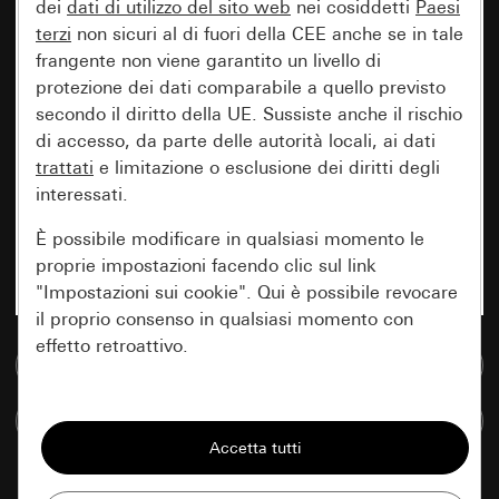
dei
dati di utilizzo del sito web
nei cosiddetti
Paesi
terzi
non sicuri al di fuori della CEE anche se in tale
frangente non viene garantito un livello di
protezione dei dati comparabile a quello previsto
secondo il diritto della UE. Sussiste anche il rischio
di accesso, da parte delle autorità locali, ai dati
trattati
e limitazione o esclusione dei diritti degli
interessati.
È possibile modificare in qualsiasi momento le
proprie impostazioni facendo clic sul link
"Impostazioni sui cookie". Qui è possibile revocare
il proprio consenso in qualsiasi momento con
effetto retroattivo.
Vai alla banca dati multimediale
Essenziali
Confronta articoli
Tutti i cookie necessari per poter mostrare la
pagina.