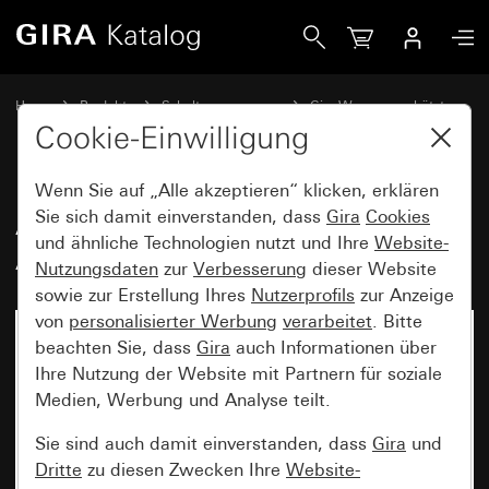
Gira Abdeckrahmen Gira TX_44 Anthrazit
Home
Produkte
Schalterprogramme
Gira Wassergeschützt
Wassergeschützt Unterputz IP44 Gira TX_44
Cookie-Einwilligung
Wenn Sie auf „Alle akzeptieren“ klicken, erklären
Abdeckrahmen Gira TX_44
Sie sich damit einverstanden, dass
Gira
Cookies
und ähnliche Technologien nutzt und Ihre
Website-
Anthrazit
Nutzungsdaten
zur
Verbesserung
dieser Website
sowie zur Erstellung Ihres
Nutzerprofils
zur Anzeige
von
personalisierter Werbung
verarbeitet
. Bitte
beachten Sie, dass
Gira
auch Informationen über
Ihre Nutzung der Website mit Partnern für soziale
Medien, Werbung und Analyse teilt.
Sie sind auch damit einverstanden, dass
Gira
und
Dritte
zu diesen Zwecken Ihre
Website-